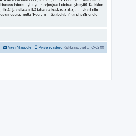
sitten omassa maassasi, se maa, johon "Foorumi – Saabclub.fi"-
arvittaessa internet-yhteydentarjoajaasi otetaan yhteyttä. Kaikkien
iirtää ja sulkea mikä tahansa keskusteluketju tai viesti niin
uostumustasi, mutta "Foorumi – Saabclub.fi" tai phpBB ei ole
Viesti Ylläpidolle
Poista evästeet
Kaikki ajat ovat
UTC+02:00