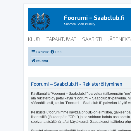
Foorumi – Saabclub.fi
Suomen Saab-klubi ry
KLUBI
TAPAHTUMAT
SAABISTI
JÄSENEKS
Pikalinkit
UKK
Etusivu
Foorumi – Saabclub.fi - Rekisteröityminen
Käyttämällä "Foorumi – Saabclub.fi" palvelua (jälkeenpäin "me", 
älä rekisteröidy ja/tai käytä "Foorumi – Saabclub.fi"-palvel
säännöllisesti, koska "Foorumi – Saabclub.fi"-palvelun käyttö va
Keskustelufoorumimme käyttää phpBB-ohjelmistoa, (jälkeenpäin 
lisenssillä (jälkeenpäin "GPL") ja se voidaan ladata osoitteesta
sopivana sisältönä ja/tai käytöksenä. Saadaksesi lisätietoa php