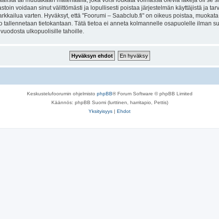
lista tai muutakaan materiaalia, joka voisi loukata voimassa olevia lakeja oli se 
vastoin voidaan sinut välittömästi ja lopullisesti poistaa järjestelmän käyttäjistä ja t
kkailua varten. Hyväksyt, että "Foorumi – Saabclub.fi" on oikeus poistaa, muokata, s
to tallennetaan tietokantaan. Tätä tietoa ei anneta kolmannelle osapuolelle ilman s
uodosta ulkopuolisille tahoille.
Keskustelufoorumin ohjelmisto
phpBB
® Forum Software © phpBB Limited
Käännös: phpBB Suomi (lurttinen, harritapio, Pettis)
Yksityisyys
|
Ehdot