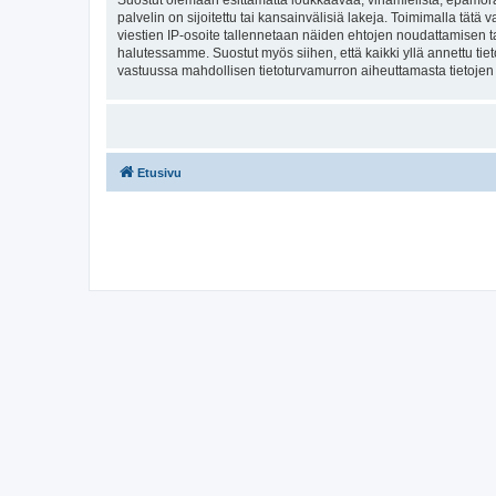
Suostut olemaan esittämättä loukkaavaa, vihamielistä, epämoraa
palvelin on sijoitettu tai kansainvälisiä lakeja. Toimimalla tätä 
viestien IP-osoite tallennetaan näiden ehtojen noudattamisen tar
halutessamme. Suostut myös siihen, että kaikki yllä annettu tie
vastuussa mahdollisen tietoturvamurron aiheuttamasta tietojen v
Etusivu