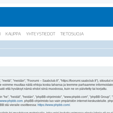
I
KAUPPA
YHTEYSTIEDOT
TIETOSUOJA
"meitä", "meidän", "Foorumi – Saabclub.fi", "https://foorumi.saabclub.fi"), sitoudut
ua. Me voimme muuttaa näitä ehtoja koska tahansa ja teemme parhaamme informoida
atii että hyväksyt nämä ehdot siinä muodossa, kuin ne on päivitetty tai korjattu.
"he", "heidät", "heidän", "phpBB-ohjelmisto", "www.phpbb.com", "phpBB Group", "ph
www.phpbb.com
. phpBB-ohjelmisto luo vain ympäristön internet-keskustelulle. php
BB:stä vieraile osoitteessa:
https://www.phpbb.com/
.