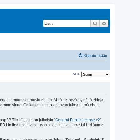
Etsi
Tarkennettu hak
Kirjaudu sisään
Kieli:
 noudattamaan seuraavia ehtoja. Mikäli et hyväksy näitä ehtoja,
ksemme sinua. On kuitenkin suositeltavaa lukea nämä ehdot
pBB Tiimit"), joka on julkaistu "
General Public License v2
" -
BB Limited ei ole vastuussa siitä, mitä sallimme tai kiellämme