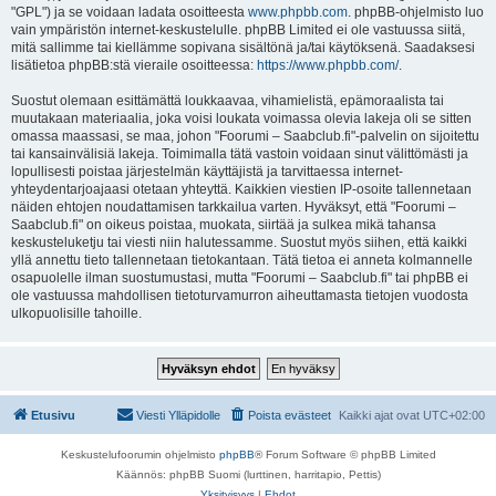
"GPL") ja se voidaan ladata osoitteesta
www.phpbb.com
. phpBB-ohjelmisto luo
vain ympäristön internet-keskustelulle. phpBB Limited ei ole vastuussa siitä,
mitä sallimme tai kiellämme sopivana sisältönä ja/tai käytöksenä. Saadaksesi
lisätietoa phpBB:stä vieraile osoitteessa:
https://www.phpbb.com/
.
Suostut olemaan esittämättä loukkaavaa, vihamielistä, epämoraalista tai
muutakaan materiaalia, joka voisi loukata voimassa olevia lakeja oli se sitten
omassa maassasi, se maa, johon "Foorumi – Saabclub.fi"-palvelin on sijoitettu
tai kansainvälisiä lakeja. Toimimalla tätä vastoin voidaan sinut välittömästi ja
lopullisesti poistaa järjestelmän käyttäjistä ja tarvittaessa internet-
yhteydentarjoajaasi otetaan yhteyttä. Kaikkien viestien IP-osoite tallennetaan
näiden ehtojen noudattamisen tarkkailua varten. Hyväksyt, että "Foorumi –
Saabclub.fi" on oikeus poistaa, muokata, siirtää ja sulkea mikä tahansa
keskusteluketju tai viesti niin halutessamme. Suostut myös siihen, että kaikki
yllä annettu tieto tallennetaan tietokantaan. Tätä tietoa ei anneta kolmannelle
osapuolelle ilman suostumustasi, mutta "Foorumi – Saabclub.fi" tai phpBB ei
ole vastuussa mahdollisen tietoturvamurron aiheuttamasta tietojen vuodosta
ulkopuolisille tahoille.
Etusivu
Viesti Ylläpidolle
Poista evästeet
Kaikki ajat ovat
UTC+02:00
Keskustelufoorumin ohjelmisto
phpBB
® Forum Software © phpBB Limited
Käännös: phpBB Suomi (lurttinen, harritapio, Pettis)
Yksityisyys
|
Ehdot