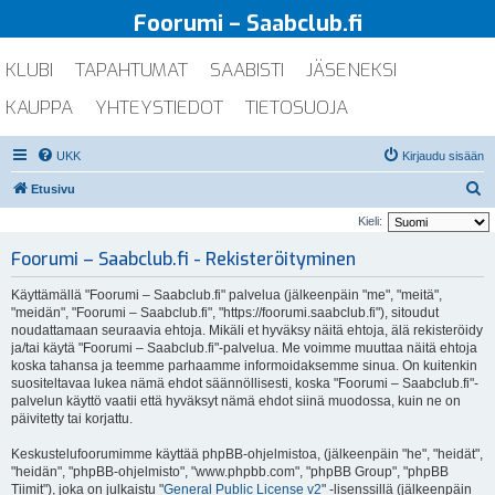
Foorumi – Saabclub.fi
KLUBI
TAPAHTUMAT
SAABISTI
JÄSENEKSI
KAUPPA
YHTEYSTIEDOT
TIETOSUOJA
UKK
Kirjaudu sisään
E
Etusivu
t
Kieli:
s
Foorumi – Saabclub.fi - Rekisteröityminen
i
Käyttämällä "Foorumi – Saabclub.fi" palvelua (jälkeenpäin "me", "meitä",
"meidän", "Foorumi – Saabclub.fi", "https://foorumi.saabclub.fi"), sitoudut
noudattamaan seuraavia ehtoja. Mikäli et hyväksy näitä ehtoja, älä rekisteröidy
ja/tai käytä "Foorumi – Saabclub.fi"-palvelua. Me voimme muuttaa näitä ehtoja
koska tahansa ja teemme parhaamme informoidaksemme sinua. On kuitenkin
suositeltavaa lukea nämä ehdot säännöllisesti, koska "Foorumi – Saabclub.fi"-
palvelun käyttö vaatii että hyväksyt nämä ehdot siinä muodossa, kuin ne on
päivitetty tai korjattu.
Keskustelufoorumimme käyttää phpBB-ohjelmistoa, (jälkeenpäin "he", "heidät",
"heidän", "phpBB-ohjelmisto", "www.phpbb.com", "phpBB Group", "phpBB
Tiimit"), joka on julkaistu "
General Public License v2
" -lisenssillä (jälkeenpäin