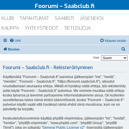
Foorumi – Saabclub.fi
KLUBI
TAPAHTUMAT
SAABISTI
JÄSENEKSI
KAUPPA
YHTEYSTIEDOT
TIETOSUOJA
UKK
Kirjaudu sisään
E
Etusivu
t
Kieli:
s
Foorumi – Saabclub.fi - Rekisteröityminen
i
Käyttämällä "Foorumi – Saabclub.fi" palvelua (jälkeenpäin "me", "meitä",
"meidän", "Foorumi – Saabclub.fi", "https://foorumi.saabclub.fi"), sitoudut
noudattamaan seuraavia ehtoja. Mikäli et hyväksy näitä ehtoja, älä rekisteröidy
ja/tai käytä "Foorumi – Saabclub.fi"-palvelua. Me voimme muuttaa näitä ehtoja
koska tahansa ja teemme parhaamme informoidaksemme sinua. On kuitenkin
suositeltavaa lukea nämä ehdot säännöllisesti, koska "Foorumi – Saabclub.fi"-
palvelun käyttö vaatii että hyväksyt nämä ehdot siinä muodossa, kuin ne on
päivitetty tai korjattu.
Keskustelufoorumimme käyttää phpBB-ohjelmistoa, (jälkeenpäin "he", "heidät",
"heidän", "phpBB-ohjelmisto", "www.phpbb.com", "phpBB Group", "phpBB
Tiimit"), joka on julkaistu "
General Public License v2
" -lisenssillä (jälkeenpäin