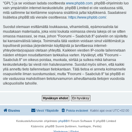
"GPL") ja se voidaan ladata osoitteesta
www.phpbb.com
. phpBB-ohjelmisto luo
vain ympäristön internet-keskustelulle. phpBB Limited ei ole vastuussa siitä,
mitä sallimme tai kiellämme sopivana sisältönä ja/tai käytöksenä. Saadaksesi
lisätietoa phpBB:stä vieraile osoitteessa:
https://www.phpbb.com/
.
Suostut olemaan esittämättä loukkaavaa, vihamielistä, epämoraalista tai
muutakaan materiaalia, joka voisi loukata voimassa olevia lakeja oli se sitten
omassa maassasi, se maa, johon "Foorumi – Saabclub.fi"-palvelin on sijoitettu
tai kansainvälisiä lakeja. Toimimalla tätä vastoin voidaan sinut välittömästi ja
lopullisesti poistaa järjestelmän käyttäjistä ja tarvittaessa internet-
yhteydentarjoajaasi otetaan yhteyttä. Kaikkien viestien IP-osoite tallennetaan
näiden ehtojen noudattamisen tarkkailua varten. Hyväksyt, että "Foorumi –
Saabclub.fi" on oikeus poistaa, muokata, siirtää ja sulkea mikä tahansa
keskusteluketju tai viesti niin halutessamme. Suostut myös siihen, että kaikki
yllä annettu tieto tallennetaan tietokantaan. Tätä tietoa ei anneta kolmannelle
osapuolelle ilman suostumustasi, mutta "Foorumi – Saabclub.fi" tai phpBB ei
ole vastuussa mahdollisen tietoturvamurron aiheuttamasta tietojen vuodosta
ulkopuolisille tahoille.
Etusivu
Viesti Ylläpidolle
Poista evästeet
Kaikki ajat ovat
UTC+02:00
Keskustelufoorumin ohjelmisto
phpBB
® Forum Software © phpBB Limited
Käännös: phpBB Suomi (lurttinen, harritapio, Pettis)
Yksityisyys
|
Ehdot