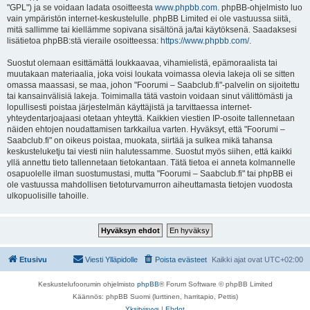
"GPL") ja se voidaan ladata osoitteesta
www.phpbb.com
. phpBB-ohjelmisto luo
vain ympäristön internet-keskustelulle. phpBB Limited ei ole vastuussa siitä,
mitä sallimme tai kiellämme sopivana sisältönä ja/tai käytöksenä. Saadaksesi
lisätietoa phpBB:stä vieraile osoitteessa:
https://www.phpbb.com/
.
Suostut olemaan esittämättä loukkaavaa, vihamielistä, epämoraalista tai
muutakaan materiaalia, joka voisi loukata voimassa olevia lakeja oli se sitten
omassa maassasi, se maa, johon "Foorumi – Saabclub.fi"-palvelin on sijoitettu
tai kansainvälisiä lakeja. Toimimalla tätä vastoin voidaan sinut välittömästi ja
lopullisesti poistaa järjestelmän käyttäjistä ja tarvittaessa internet-
yhteydentarjoajaasi otetaan yhteyttä. Kaikkien viestien IP-osoite tallennetaan
näiden ehtojen noudattamisen tarkkailua varten. Hyväksyt, että "Foorumi –
Saabclub.fi" on oikeus poistaa, muokata, siirtää ja sulkea mikä tahansa
keskusteluketju tai viesti niin halutessamme. Suostut myös siihen, että kaikki
yllä annettu tieto tallennetaan tietokantaan. Tätä tietoa ei anneta kolmannelle
osapuolelle ilman suostumustasi, mutta "Foorumi – Saabclub.fi" tai phpBB ei
ole vastuussa mahdollisen tietoturvamurron aiheuttamasta tietojen vuodosta
ulkopuolisille tahoille.
Etusivu
Viesti Ylläpidolle
Poista evästeet
Kaikki ajat ovat
UTC+02:00
Keskustelufoorumin ohjelmisto
phpBB
® Forum Software © phpBB Limited
Käännös: phpBB Suomi (lurttinen, harritapio, Pettis)
Yksityisyys
|
Ehdot