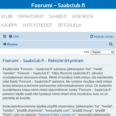
Foorumi – Saabclub.fi
KLUBI
TAPAHTUMAT
SAABISTI
JÄSENEKSI
KAUPPA
YHTEYSTIEDOT
TIETOSUOJA
UKK
Kirjaudu sisään
E
Etusivu
t
Kieli:
s
Foorumi – Saabclub.fi - Rekisteröityminen
i
Käyttämällä "Foorumi – Saabclub.fi" palvelua (jälkeenpäin "me", "meitä",
"meidän", "Foorumi – Saabclub.fi", "https://foorumi.saabclub.fi"), sitoudut
noudattamaan seuraavia ehtoja. Mikäli et hyväksy näitä ehtoja, älä rekisteröidy
ja/tai käytä "Foorumi – Saabclub.fi"-palvelua. Me voimme muuttaa näitä ehtoja
koska tahansa ja teemme parhaamme informoidaksemme sinua. On kuitenkin
suositeltavaa lukea nämä ehdot säännöllisesti, koska "Foorumi – Saabclub.fi"-
palvelun käyttö vaatii että hyväksyt nämä ehdot siinä muodossa, kuin ne on
päivitetty tai korjattu.
Keskustelufoorumimme käyttää phpBB-ohjelmistoa, (jälkeenpäin "he", "heidät",
"heidän", "phpBB-ohjelmisto", "www.phpbb.com", "phpBB Group", "phpBB
Tiimit"), joka on julkaistu "
General Public License v2
" -lisenssillä (jälkeenpäin