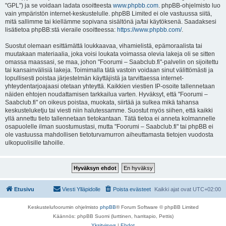
"GPL") ja se voidaan ladata osoitteesta
www.phpbb.com
. phpBB-ohjelmisto luo
vain ympäristön internet-keskustelulle. phpBB Limited ei ole vastuussa siitä,
mitä sallimme tai kiellämme sopivana sisältönä ja/tai käytöksenä. Saadaksesi
lisätietoa phpBB:stä vieraile osoitteessa:
https://www.phpbb.com/
.
Suostut olemaan esittämättä loukkaavaa, vihamielistä, epämoraalista tai
muutakaan materiaalia, joka voisi loukata voimassa olevia lakeja oli se sitten
omassa maassasi, se maa, johon "Foorumi – Saabclub.fi"-palvelin on sijoitettu
tai kansainvälisiä lakeja. Toimimalla tätä vastoin voidaan sinut välittömästi ja
lopullisesti poistaa järjestelmän käyttäjistä ja tarvittaessa internet-
yhteydentarjoajaasi otetaan yhteyttä. Kaikkien viestien IP-osoite tallennetaan
näiden ehtojen noudattamisen tarkkailua varten. Hyväksyt, että "Foorumi –
Saabclub.fi" on oikeus poistaa, muokata, siirtää ja sulkea mikä tahansa
keskusteluketju tai viesti niin halutessamme. Suostut myös siihen, että kaikki
yllä annettu tieto tallennetaan tietokantaan. Tätä tietoa ei anneta kolmannelle
osapuolelle ilman suostumustasi, mutta "Foorumi – Saabclub.fi" tai phpBB ei
ole vastuussa mahdollisen tietoturvamurron aiheuttamasta tietojen vuodosta
ulkopuolisille tahoille.
Etusivu
Viesti Ylläpidolle
Poista evästeet
Kaikki ajat ovat
UTC+02:00
Keskustelufoorumin ohjelmisto
phpBB
® Forum Software © phpBB Limited
Käännös: phpBB Suomi (lurttinen, harritapio, Pettis)
Yksityisyys
|
Ehdot