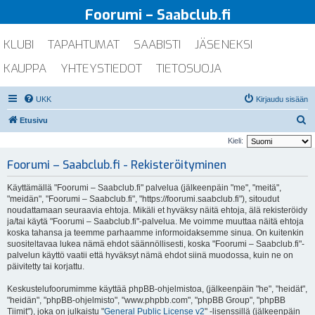
Foorumi – Saabclub.fi
KLUBI
TAPAHTUMAT
SAABISTI
JÄSENEKSI
KAUPPA
YHTEYSTIEDOT
TIETOSUOJA
UKK
Kirjaudu sisään
E
Etusivu
t
Kieli:
s
Foorumi – Saabclub.fi - Rekisteröityminen
i
Käyttämällä "Foorumi – Saabclub.fi" palvelua (jälkeenpäin "me", "meitä",
"meidän", "Foorumi – Saabclub.fi", "https://foorumi.saabclub.fi"), sitoudut
noudattamaan seuraavia ehtoja. Mikäli et hyväksy näitä ehtoja, älä rekisteröidy
ja/tai käytä "Foorumi – Saabclub.fi"-palvelua. Me voimme muuttaa näitä ehtoja
koska tahansa ja teemme parhaamme informoidaksemme sinua. On kuitenkin
suositeltavaa lukea nämä ehdot säännöllisesti, koska "Foorumi – Saabclub.fi"-
palvelun käyttö vaatii että hyväksyt nämä ehdot siinä muodossa, kuin ne on
päivitetty tai korjattu.
Keskustelufoorumimme käyttää phpBB-ohjelmistoa, (jälkeenpäin "he", "heidät",
"heidän", "phpBB-ohjelmisto", "www.phpbb.com", "phpBB Group", "phpBB
Tiimit"), joka on julkaistu "
General Public License v2
" -lisenssillä (jälkeenpäin