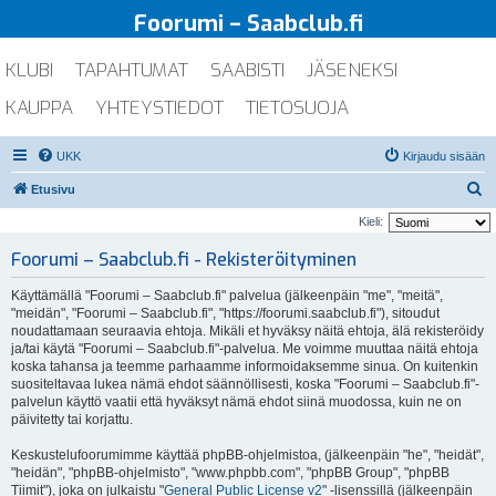
Foorumi – Saabclub.fi
KLUBI
TAPAHTUMAT
SAABISTI
JÄSENEKSI
KAUPPA
YHTEYSTIEDOT
TIETOSUOJA
UKK
Kirjaudu sisään
E
Etusivu
t
Kieli:
s
Foorumi – Saabclub.fi - Rekisteröityminen
i
Käyttämällä "Foorumi – Saabclub.fi" palvelua (jälkeenpäin "me", "meitä",
"meidän", "Foorumi – Saabclub.fi", "https://foorumi.saabclub.fi"), sitoudut
noudattamaan seuraavia ehtoja. Mikäli et hyväksy näitä ehtoja, älä rekisteröidy
ja/tai käytä "Foorumi – Saabclub.fi"-palvelua. Me voimme muuttaa näitä ehtoja
koska tahansa ja teemme parhaamme informoidaksemme sinua. On kuitenkin
suositeltavaa lukea nämä ehdot säännöllisesti, koska "Foorumi – Saabclub.fi"-
palvelun käyttö vaatii että hyväksyt nämä ehdot siinä muodossa, kuin ne on
päivitetty tai korjattu.
Keskustelufoorumimme käyttää phpBB-ohjelmistoa, (jälkeenpäin "he", "heidät",
"heidän", "phpBB-ohjelmisto", "www.phpbb.com", "phpBB Group", "phpBB
Tiimit"), joka on julkaistu "
General Public License v2
" -lisenssillä (jälkeenpäin