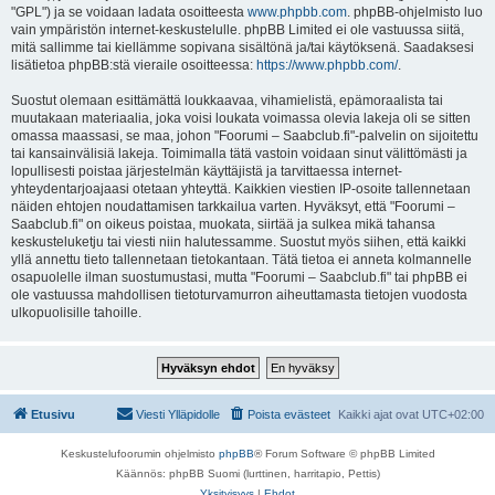
"GPL") ja se voidaan ladata osoitteesta
www.phpbb.com
. phpBB-ohjelmisto luo
vain ympäristön internet-keskustelulle. phpBB Limited ei ole vastuussa siitä,
mitä sallimme tai kiellämme sopivana sisältönä ja/tai käytöksenä. Saadaksesi
lisätietoa phpBB:stä vieraile osoitteessa:
https://www.phpbb.com/
.
Suostut olemaan esittämättä loukkaavaa, vihamielistä, epämoraalista tai
muutakaan materiaalia, joka voisi loukata voimassa olevia lakeja oli se sitten
omassa maassasi, se maa, johon "Foorumi – Saabclub.fi"-palvelin on sijoitettu
tai kansainvälisiä lakeja. Toimimalla tätä vastoin voidaan sinut välittömästi ja
lopullisesti poistaa järjestelmän käyttäjistä ja tarvittaessa internet-
yhteydentarjoajaasi otetaan yhteyttä. Kaikkien viestien IP-osoite tallennetaan
näiden ehtojen noudattamisen tarkkailua varten. Hyväksyt, että "Foorumi –
Saabclub.fi" on oikeus poistaa, muokata, siirtää ja sulkea mikä tahansa
keskusteluketju tai viesti niin halutessamme. Suostut myös siihen, että kaikki
yllä annettu tieto tallennetaan tietokantaan. Tätä tietoa ei anneta kolmannelle
osapuolelle ilman suostumustasi, mutta "Foorumi – Saabclub.fi" tai phpBB ei
ole vastuussa mahdollisen tietoturvamurron aiheuttamasta tietojen vuodosta
ulkopuolisille tahoille.
Etusivu
Viesti Ylläpidolle
Poista evästeet
Kaikki ajat ovat
UTC+02:00
Keskustelufoorumin ohjelmisto
phpBB
® Forum Software © phpBB Limited
Käännös: phpBB Suomi (lurttinen, harritapio, Pettis)
Yksityisyys
|
Ehdot