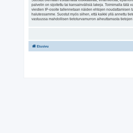
Suostut olemaan esittämättä loukkaavaa, vihamielistä, epämoraa
palvelin on sijoitettu tai kansainvälisiä lakeja. Toimimalla tätä 
viestien IP-osoite tallennetaan näiden ehtojen noudattamisen tar
halutessamme. Suostut myös siihen, että kaikki yllä annettu tie
vastuussa mahdollisen tietoturvamurron aiheuttamasta tietojen v
Etusivu