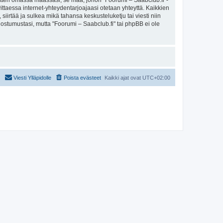
sitten omassa maassasi, se maa, johon "Foorumi – Saabclub.fi"-
arvittaessa internet-yhteydentarjoajaasi otetaan yhteyttä. Kaikkien
iirtää ja sulkea mikä tahansa keskusteluketju tai viesti niin
uostumustasi, mutta "Foorumi – Saabclub.fi" tai phpBB ei ole
Viesti Ylläpidolle
Poista evästeet
Kaikki ajat ovat
UTC+02:00