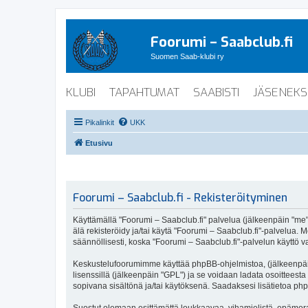
Foorumi – Saabclub.fi
Suomen Saab-klubi ry
KLUBI
TAPAHTUMAT
SAABISTI
JÄSENEKS
Pikalinkit
UKK
Etusivu
Foorumi – Saabclub.fi - Rekisteröityminen
Käyttämällä "Foorumi – Saabclub.fi" palvelua (jälkeenpäin "me", 
älä rekisteröidy ja/tai käytä "Foorumi – Saabclub.fi"-palvel
säännöllisesti, koska "Foorumi – Saabclub.fi"-palvelun käyttö va
Keskustelufoorumimme käyttää phpBB-ohjelmistoa, (jälkeenpäin 
lisenssillä (jälkeenpäin "GPL") ja se voidaan ladata osoitteesta
sopivana sisältönä ja/tai käytöksenä. Saadaksesi lisätietoa php