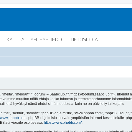
I
KAUPPA
YHTEYSTIEDOT
TIETOSUOJA
"meitä", "meidän", "Foorumi – Saabclub.fi", "https://foorumi.saabclub.fi"), sitoudut
ua. Me voimme muuttaa näitä ehtoja koska tahansa ja teemme parhaamme informoida
atii että hyväksyt nämä ehdot siinä muodossa, kuin ne on päivitetty tai korjattu.
"he", "heidät", "heidän", "phpBB-ohjelmisto", "www.phpbb.com", "phpBB Group", "ph
www.phpbb.com
. phpBB-ohjelmisto luo vain ympäristön internet-keskustelulle. php
BB:stä vieraile osoitteessa:
https://www.phpbb.com/
.