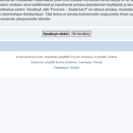
lista tai muutakaan materiaalia, joka voisi loukata voimassa olevia lakeja oli se 
vastoin voidaan sinut välittömästi ja lopullisesti poistaa järjestelmän käyttäjistä ja t
kkailua varten. Hyväksyt, että "Foorumi – Saabclub.fi" on oikeus poistaa, muokata, s
to tallennetaan tietokantaan. Tätä tietoa ei anneta kolmannelle osapuolelle ilman s
uodosta ulkopuolisille tahoille.
Keskustelufoorumin ohjelmisto
phpBB
® Forum Software © phpBB Limited
Käännös: phpBB Suomi (lurttinen, harritapio, Pettis)
Yksityisyys
|
Ehdot