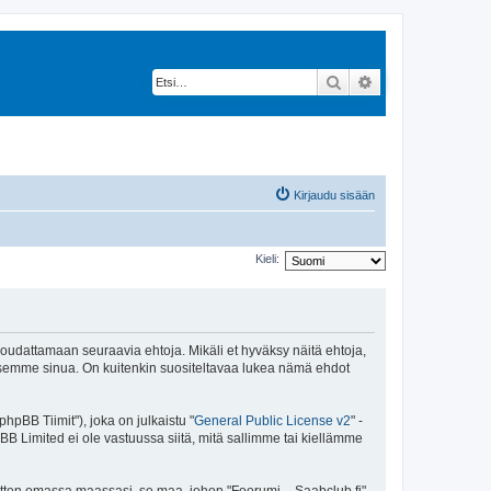
Etsi
Tarkennettu hak
Kirjaudu sisään
Kieli:
 noudattamaan seuraavia ehtoja. Mikäli et hyväksy näitä ehtoja,
ksemme sinua. On kuitenkin suositeltavaa lukea nämä ehdot
pBB Tiimit"), joka on julkaistu "
General Public License v2
" -
BB Limited ei ole vastuussa siitä, mitä sallimme tai kiellämme