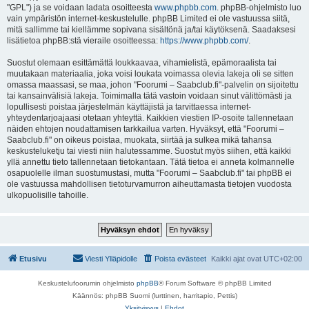
"GPL") ja se voidaan ladata osoitteesta
www.phpbb.com
. phpBB-ohjelmisto luo
vain ympäristön internet-keskustelulle. phpBB Limited ei ole vastuussa siitä,
mitä sallimme tai kiellämme sopivana sisältönä ja/tai käytöksenä. Saadaksesi
lisätietoa phpBB:stä vieraile osoitteessa:
https://www.phpbb.com/
.
Suostut olemaan esittämättä loukkaavaa, vihamielistä, epämoraalista tai
muutakaan materiaalia, joka voisi loukata voimassa olevia lakeja oli se sitten
omassa maassasi, se maa, johon "Foorumi – Saabclub.fi"-palvelin on sijoitettu
tai kansainvälisiä lakeja. Toimimalla tätä vastoin voidaan sinut välittömästi ja
lopullisesti poistaa järjestelmän käyttäjistä ja tarvittaessa internet-
yhteydentarjoajaasi otetaan yhteyttä. Kaikkien viestien IP-osoite tallennetaan
näiden ehtojen noudattamisen tarkkailua varten. Hyväksyt, että "Foorumi –
Saabclub.fi" on oikeus poistaa, muokata, siirtää ja sulkea mikä tahansa
keskusteluketju tai viesti niin halutessamme. Suostut myös siihen, että kaikki
yllä annettu tieto tallennetaan tietokantaan. Tätä tietoa ei anneta kolmannelle
osapuolelle ilman suostumustasi, mutta "Foorumi – Saabclub.fi" tai phpBB ei
ole vastuussa mahdollisen tietoturvamurron aiheuttamasta tietojen vuodosta
ulkopuolisille tahoille.
Etusivu
Viesti Ylläpidolle
Poista evästeet
Kaikki ajat ovat
UTC+02:00
Keskustelufoorumin ohjelmisto
phpBB
® Forum Software © phpBB Limited
Käännös: phpBB Suomi (lurttinen, harritapio, Pettis)
Yksityisyys
|
Ehdot