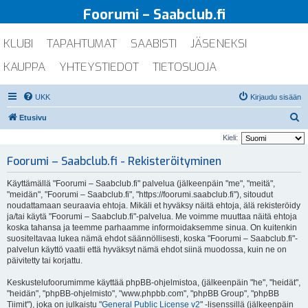
Foorumi – Saabclub.fi
KLUBI
TAPAHTUMAT
SAABISTI
JÄSENEKSI
KAUPPA
YHTEYSTIEDOT
TIETOSUOJA
UKK
Kirjaudu sisään
E
Etusivu
t
Kieli:
s
Foorumi – Saabclub.fi - Rekisteröityminen
i
Käyttämällä "Foorumi – Saabclub.fi" palvelua (jälkeenpäin "me", "meitä",
"meidän", "Foorumi – Saabclub.fi", "https://foorumi.saabclub.fi"), sitoudut
noudattamaan seuraavia ehtoja. Mikäli et hyväksy näitä ehtoja, älä rekisteröidy
ja/tai käytä "Foorumi – Saabclub.fi"-palvelua. Me voimme muuttaa näitä ehtoja
koska tahansa ja teemme parhaamme informoidaksemme sinua. On kuitenkin
suositeltavaa lukea nämä ehdot säännöllisesti, koska "Foorumi – Saabclub.fi"-
palvelun käyttö vaatii että hyväksyt nämä ehdot siinä muodossa, kuin ne on
päivitetty tai korjattu.
Keskustelufoorumimme käyttää phpBB-ohjelmistoa, (jälkeenpäin "he", "heidät",
"heidän", "phpBB-ohjelmisto", "www.phpbb.com", "phpBB Group", "phpBB
Tiimit"), joka on julkaistu "
General Public License v2
" -lisenssillä (jälkeenpäin