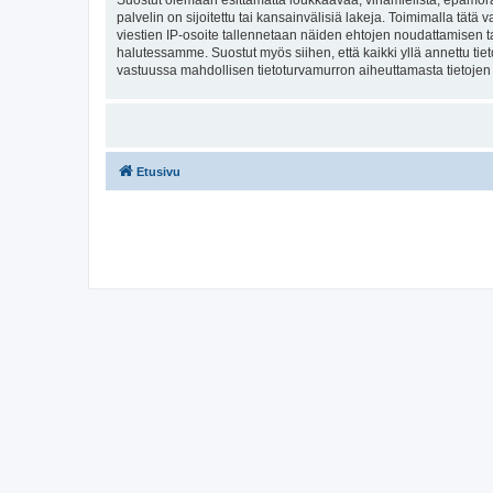
Suostut olemaan esittämättä loukkaavaa, vihamielistä, epämoraa
palvelin on sijoitettu tai kansainvälisiä lakeja. Toimimalla tätä 
viestien IP-osoite tallennetaan näiden ehtojen noudattamisen tar
halutessamme. Suostut myös siihen, että kaikki yllä annettu tie
vastuussa mahdollisen tietoturvamurron aiheuttamasta tietojen v
Etusivu