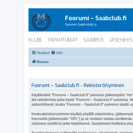
Foorumi – Saabclub.fi
Suomen Saab-klubi ry
KLUBI
TAPAHTUMAT
SAABISTI
JÄSENEKS
Pikalinkit
UKK
Etusivu
Foorumi – Saabclub.fi - Rekisteröityminen
Käyttämällä "Foorumi – Saabclub.fi" palvelua (jälkeenpäin "me", 
älä rekisteröidy ja/tai käytä "Foorumi – Saabclub.fi"-palvel
säännöllisesti, koska "Foorumi – Saabclub.fi"-palvelun käyttö va
Keskustelufoorumimme käyttää phpBB-ohjelmistoa, (jälkeenpäin 
lisenssillä (jälkeenpäin "GPL") ja se voidaan ladata osoitteesta
sopivana sisältönä ja/tai käytöksenä. Saadaksesi lisätietoa php