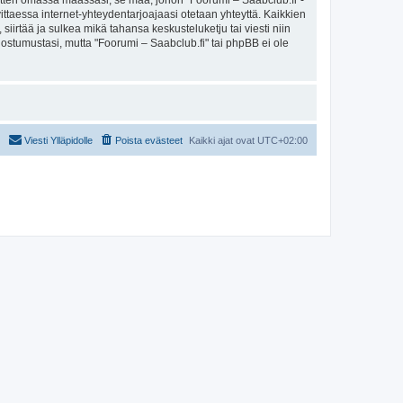
sitten omassa maassasi, se maa, johon "Foorumi – Saabclub.fi"-
arvittaessa internet-yhteydentarjoajaasi otetaan yhteyttä. Kaikkien
iirtää ja sulkea mikä tahansa keskusteluketju tai viesti niin
uostumustasi, mutta "Foorumi – Saabclub.fi" tai phpBB ei ole
Viesti Ylläpidolle
Poista evästeet
Kaikki ajat ovat
UTC+02:00