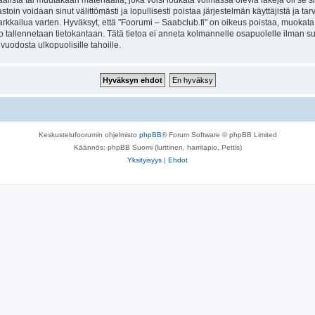
lista tai muutakaan materiaalia, joka voisi loukata voimassa olevia lakeja oli se 
vastoin voidaan sinut välittömästi ja lopullisesti poistaa järjestelmän käyttäjistä ja t
kkailua varten. Hyväksyt, että "Foorumi – Saabclub.fi" on oikeus poistaa, muokata, s
to tallennetaan tietokantaan. Tätä tietoa ei anneta kolmannelle osapuolelle ilman s
uodosta ulkopuolisille tahoille.
Keskustelufoorumin ohjelmisto
phpBB
® Forum Software © phpBB Limited
Käännös: phpBB Suomi (lurttinen, harritapio, Pettis)
Yksityisyys
|
Ehdot