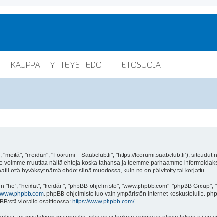
I
KAUPPA
YHTEYSTIEDOT
TIETOSUOJA
"meitä", "meidän", "Foorumi – Saabclub.fi", "https://foorumi.saabclub.fi"), sitoudut
ua. Me voimme muuttaa näitä ehtoja koska tahansa ja teemme parhaamme informoida
atii että hyväksyt nämä ehdot siinä muodossa, kuin ne on päivitetty tai korjattu.
"he", "heidät", "heidän", "phpBB-ohjelmisto", "www.phpbb.com", "phpBB Group", "ph
www.phpbb.com
. phpBB-ohjelmisto luo vain ympäristön internet-keskustelulle. php
BB:stä vieraile osoitteessa:
https://www.phpbb.com/
.