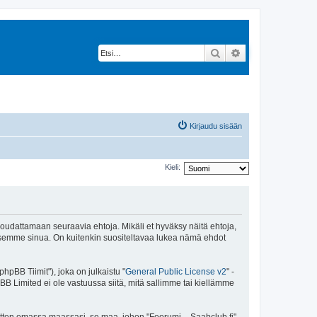
Etsi
Tarkennettu hak
Kirjaudu sisään
Kieli:
 noudattamaan seuraavia ehtoja. Mikäli et hyväksy näitä ehtoja,
ksemme sinua. On kuitenkin suositeltavaa lukea nämä ehdot
pBB Tiimit"), joka on julkaistu "
General Public License v2
" -
BB Limited ei ole vastuussa siitä, mitä sallimme tai kiellämme