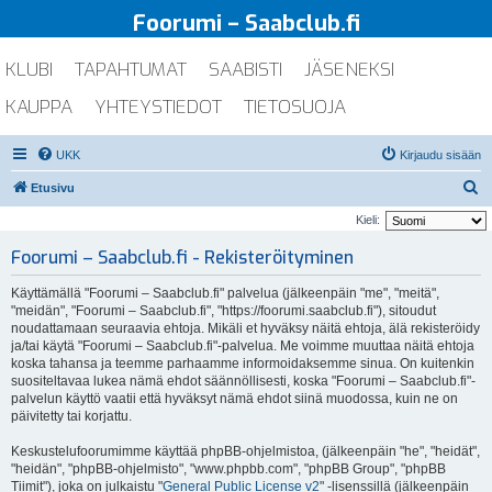
Foorumi – Saabclub.fi
KLUBI
TAPAHTUMAT
SAABISTI
JÄSENEKSI
KAUPPA
YHTEYSTIEDOT
TIETOSUOJA
UKK
Kirjaudu sisään
E
Etusivu
t
Kieli:
s
Foorumi – Saabclub.fi - Rekisteröityminen
i
Käyttämällä "Foorumi – Saabclub.fi" palvelua (jälkeenpäin "me", "meitä",
"meidän", "Foorumi – Saabclub.fi", "https://foorumi.saabclub.fi"), sitoudut
noudattamaan seuraavia ehtoja. Mikäli et hyväksy näitä ehtoja, älä rekisteröidy
ja/tai käytä "Foorumi – Saabclub.fi"-palvelua. Me voimme muuttaa näitä ehtoja
koska tahansa ja teemme parhaamme informoidaksemme sinua. On kuitenkin
suositeltavaa lukea nämä ehdot säännöllisesti, koska "Foorumi – Saabclub.fi"-
palvelun käyttö vaatii että hyväksyt nämä ehdot siinä muodossa, kuin ne on
päivitetty tai korjattu.
Keskustelufoorumimme käyttää phpBB-ohjelmistoa, (jälkeenpäin "he", "heidät",
"heidän", "phpBB-ohjelmisto", "www.phpbb.com", "phpBB Group", "phpBB
Tiimit"), joka on julkaistu "
General Public License v2
" -lisenssillä (jälkeenpäin