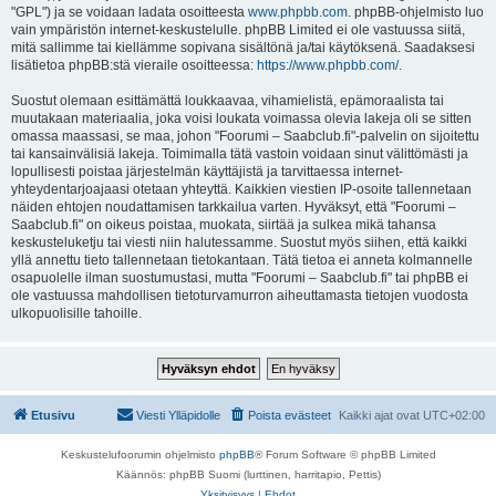
"GPL") ja se voidaan ladata osoitteesta
www.phpbb.com
. phpBB-ohjelmisto luo
vain ympäristön internet-keskustelulle. phpBB Limited ei ole vastuussa siitä,
mitä sallimme tai kiellämme sopivana sisältönä ja/tai käytöksenä. Saadaksesi
lisätietoa phpBB:stä vieraile osoitteessa:
https://www.phpbb.com/
.
Suostut olemaan esittämättä loukkaavaa, vihamielistä, epämoraalista tai
muutakaan materiaalia, joka voisi loukata voimassa olevia lakeja oli se sitten
omassa maassasi, se maa, johon "Foorumi – Saabclub.fi"-palvelin on sijoitettu
tai kansainvälisiä lakeja. Toimimalla tätä vastoin voidaan sinut välittömästi ja
lopullisesti poistaa järjestelmän käyttäjistä ja tarvittaessa internet-
yhteydentarjoajaasi otetaan yhteyttä. Kaikkien viestien IP-osoite tallennetaan
näiden ehtojen noudattamisen tarkkailua varten. Hyväksyt, että "Foorumi –
Saabclub.fi" on oikeus poistaa, muokata, siirtää ja sulkea mikä tahansa
keskusteluketju tai viesti niin halutessamme. Suostut myös siihen, että kaikki
yllä annettu tieto tallennetaan tietokantaan. Tätä tietoa ei anneta kolmannelle
osapuolelle ilman suostumustasi, mutta "Foorumi – Saabclub.fi" tai phpBB ei
ole vastuussa mahdollisen tietoturvamurron aiheuttamasta tietojen vuodosta
ulkopuolisille tahoille.
Etusivu
Viesti Ylläpidolle
Poista evästeet
Kaikki ajat ovat
UTC+02:00
Keskustelufoorumin ohjelmisto
phpBB
® Forum Software © phpBB Limited
Käännös: phpBB Suomi (lurttinen, harritapio, Pettis)
Yksityisyys
|
Ehdot