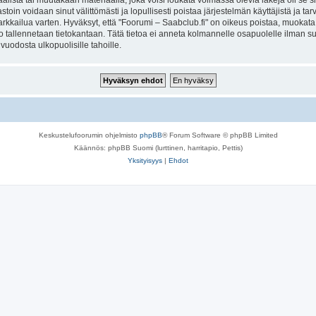
lista tai muutakaan materiaalia, joka voisi loukata voimassa olevia lakeja oli se 
vastoin voidaan sinut välittömästi ja lopullisesti poistaa järjestelmän käyttäjistä ja t
kkailua varten. Hyväksyt, että "Foorumi – Saabclub.fi" on oikeus poistaa, muokata, s
to tallennetaan tietokantaan. Tätä tietoa ei anneta kolmannelle osapuolelle ilman s
uodosta ulkopuolisille tahoille.
Keskustelufoorumin ohjelmisto
phpBB
® Forum Software © phpBB Limited
Käännös: phpBB Suomi (lurttinen, harritapio, Pettis)
Yksityisyys
|
Ehdot