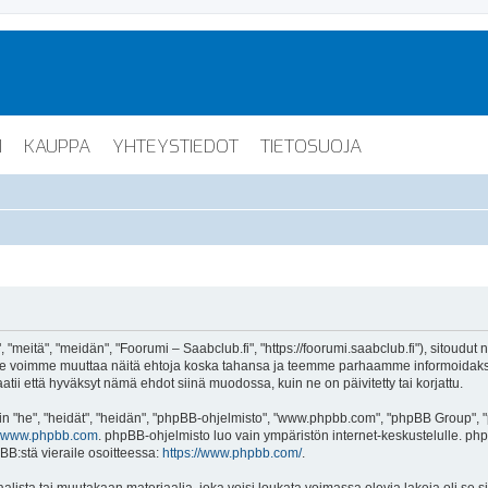
I
KAUPPA
YHTEYSTIEDOT
TIETOSUOJA
"meitä", "meidän", "Foorumi – Saabclub.fi", "https://foorumi.saabclub.fi"), sitoudut
ua. Me voimme muuttaa näitä ehtoja koska tahansa ja teemme parhaamme informoida
atii että hyväksyt nämä ehdot siinä muodossa, kuin ne on päivitetty tai korjattu.
"he", "heidät", "heidän", "phpBB-ohjelmisto", "www.phpbb.com", "phpBB Group", "ph
www.phpbb.com
. phpBB-ohjelmisto luo vain ympäristön internet-keskustelulle. php
BB:stä vieraile osoitteessa:
https://www.phpbb.com/
.