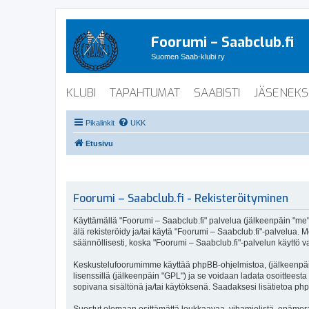
Foorumi – Saabclub.fi
Suomen Saab-klubi ry
KLUBI
TAPAHTUMAT
SAABISTI
JÄSENEKS
Pikalinkit
UKK
Etusivu
Foorumi – Saabclub.fi - Rekisteröityminen
Käyttämällä "Foorumi – Saabclub.fi" palvelua (jälkeenpäin "me", 
älä rekisteröidy ja/tai käytä "Foorumi – Saabclub.fi"-palvel
säännöllisesti, koska "Foorumi – Saabclub.fi"-palvelun käyttö va
Keskustelufoorumimme käyttää phpBB-ohjelmistoa, (jälkeenpäin 
lisenssillä (jälkeenpäin "GPL") ja se voidaan ladata osoitteesta
sopivana sisältönä ja/tai käytöksenä. Saadaksesi lisätietoa php