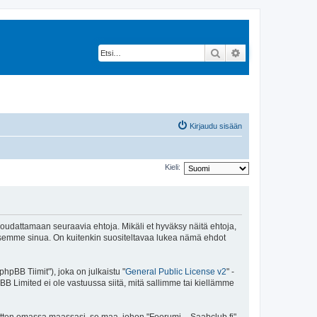
Etsi
Tarkennettu hak
Kirjaudu sisään
Kieli:
 noudattamaan seuraavia ehtoja. Mikäli et hyväksy näitä ehtoja,
ksemme sinua. On kuitenkin suositeltavaa lukea nämä ehdot
pBB Tiimit"), joka on julkaistu "
General Public License v2
" -
BB Limited ei ole vastuussa siitä, mitä sallimme tai kiellämme