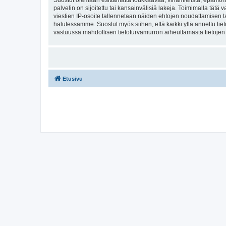
Suostut olemaan esittämättä loukkaavaa, vihamielistä, epämoraa
palvelin on sijoitettu tai kansainvälisiä lakeja. Toimimalla tätä 
viestien IP-osoite tallennetaan näiden ehtojen noudattamisen tar
halutessamme. Suostut myös siihen, että kaikki yllä annettu tie
vastuussa mahdollisen tietoturvamurron aiheuttamasta tietojen v
Etusivu