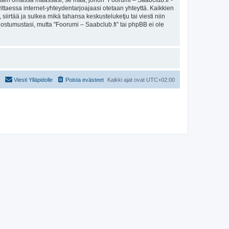
sitten omassa maassasi, se maa, johon "Foorumi – Saabclub.fi"-
arvittaessa internet-yhteydentarjoajaasi otetaan yhteyttä. Kaikkien
iirtää ja sulkea mikä tahansa keskusteluketju tai viesti niin
uostumustasi, mutta "Foorumi – Saabclub.fi" tai phpBB ei ole
Viesti Ylläpidolle
Poista evästeet
Kaikki ajat ovat
UTC+02:00