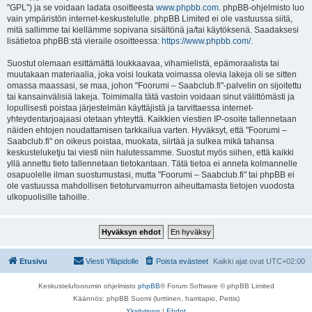
"GPL") ja se voidaan ladata osoitteesta
www.phpbb.com
. phpBB-ohjelmisto luo
vain ympäristön internet-keskustelulle. phpBB Limited ei ole vastuussa siitä,
mitä sallimme tai kiellämme sopivana sisältönä ja/tai käytöksenä. Saadaksesi
lisätietoa phpBB:stä vieraile osoitteessa:
https://www.phpbb.com/
.
Suostut olemaan esittämättä loukkaavaa, vihamielistä, epämoraalista tai
muutakaan materiaalia, joka voisi loukata voimassa olevia lakeja oli se sitten
omassa maassasi, se maa, johon "Foorumi – Saabclub.fi"-palvelin on sijoitettu
tai kansainvälisiä lakeja. Toimimalla tätä vastoin voidaan sinut välittömästi ja
lopullisesti poistaa järjestelmän käyttäjistä ja tarvittaessa internet-
yhteydentarjoajaasi otetaan yhteyttä. Kaikkien viestien IP-osoite tallennetaan
näiden ehtojen noudattamisen tarkkailua varten. Hyväksyt, että "Foorumi –
Saabclub.fi" on oikeus poistaa, muokata, siirtää ja sulkea mikä tahansa
keskusteluketju tai viesti niin halutessamme. Suostut myös siihen, että kaikki
yllä annettu tieto tallennetaan tietokantaan. Tätä tietoa ei anneta kolmannelle
osapuolelle ilman suostumustasi, mutta "Foorumi – Saabclub.fi" tai phpBB ei
ole vastuussa mahdollisen tietoturvamurron aiheuttamasta tietojen vuodosta
ulkopuolisille tahoille.
Etusivu
Viesti Ylläpidolle
Poista evästeet
Kaikki ajat ovat
UTC+02:00
Keskustelufoorumin ohjelmisto
phpBB
® Forum Software © phpBB Limited
Käännös: phpBB Suomi (lurttinen, harritapio, Pettis)
Yksityisyys
|
Ehdot