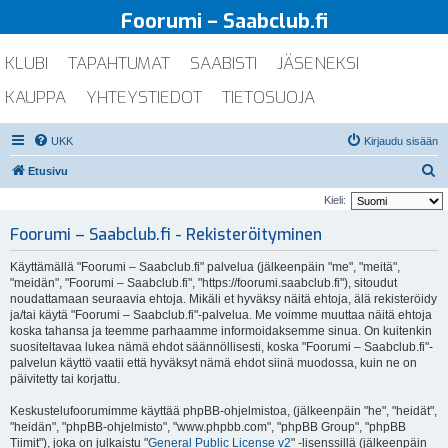
Foorumi – Saabclub.fi
KLUBI
TAPAHTUMAT
SAABISTI
JÄSENEKSI
KAUPPA
YHTEYSTIEDOT
TIETOSUOJA
UKK
Kirjaudu sisään
E
Etusivu
t
Kieli:
s
Foorumi – Saabclub.fi - Rekisteröityminen
i
Käyttämällä "Foorumi – Saabclub.fi" palvelua (jälkeenpäin "me", "meitä",
"meidän", "Foorumi – Saabclub.fi", "https://foorumi.saabclub.fi"), sitoudut
noudattamaan seuraavia ehtoja. Mikäli et hyväksy näitä ehtoja, älä rekisteröidy
ja/tai käytä "Foorumi – Saabclub.fi"-palvelua. Me voimme muuttaa näitä ehtoja
koska tahansa ja teemme parhaamme informoidaksemme sinua. On kuitenkin
suositeltavaa lukea nämä ehdot säännöllisesti, koska "Foorumi – Saabclub.fi"-
palvelun käyttö vaatii että hyväksyt nämä ehdot siinä muodossa, kuin ne on
päivitetty tai korjattu.
Keskustelufoorumimme käyttää phpBB-ohjelmistoa, (jälkeenpäin "he", "heidät",
"heidän", "phpBB-ohjelmisto", "www.phpbb.com", "phpBB Group", "phpBB
Tiimit"), joka on julkaistu "
General Public License v2
" -lisenssillä (jälkeenpäin