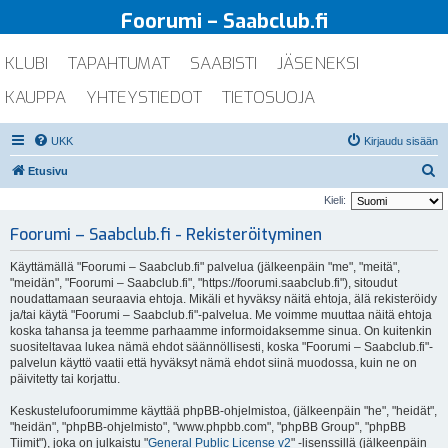
Foorumi – Saabclub.fi
KLUBI
TAPAHTUMAT
SAABISTI
JÄSENEKSI
KAUPPA
YHTEYSTIEDOT
TIETOSUOJA
UKK
Kirjaudu sisään
E
Etusivu
t
Kieli:
s
Foorumi – Saabclub.fi - Rekisteröityminen
i
Käyttämällä "Foorumi – Saabclub.fi" palvelua (jälkeenpäin "me", "meitä",
"meidän", "Foorumi – Saabclub.fi", "https://foorumi.saabclub.fi"), sitoudut
noudattamaan seuraavia ehtoja. Mikäli et hyväksy näitä ehtoja, älä rekisteröidy
ja/tai käytä "Foorumi – Saabclub.fi"-palvelua. Me voimme muuttaa näitä ehtoja
koska tahansa ja teemme parhaamme informoidaksemme sinua. On kuitenkin
suositeltavaa lukea nämä ehdot säännöllisesti, koska "Foorumi – Saabclub.fi"-
palvelun käyttö vaatii että hyväksyt nämä ehdot siinä muodossa, kuin ne on
päivitetty tai korjattu.
Keskustelufoorumimme käyttää phpBB-ohjelmistoa, (jälkeenpäin "he", "heidät",
"heidän", "phpBB-ohjelmisto", "www.phpbb.com", "phpBB Group", "phpBB
Tiimit"), joka on julkaistu "
General Public License v2
" -lisenssillä (jälkeenpäin