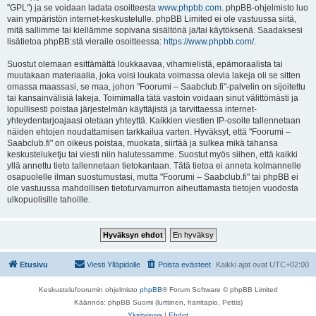
"GPL") ja se voidaan ladata osoitteesta
www.phpbb.com
. phpBB-ohjelmisto luo
vain ympäristön internet-keskustelulle. phpBB Limited ei ole vastuussa siitä,
mitä sallimme tai kiellämme sopivana sisältönä ja/tai käytöksenä. Saadaksesi
lisätietoa phpBB:stä vieraile osoitteessa:
https://www.phpbb.com/
.
Suostut olemaan esittämättä loukkaavaa, vihamielistä, epämoraalista tai
muutakaan materiaalia, joka voisi loukata voimassa olevia lakeja oli se sitten
omassa maassasi, se maa, johon "Foorumi – Saabclub.fi"-palvelin on sijoitettu
tai kansainvälisiä lakeja. Toimimalla tätä vastoin voidaan sinut välittömästi ja
lopullisesti poistaa järjestelmän käyttäjistä ja tarvittaessa internet-
yhteydentarjoajaasi otetaan yhteyttä. Kaikkien viestien IP-osoite tallennetaan
näiden ehtojen noudattamisen tarkkailua varten. Hyväksyt, että "Foorumi –
Saabclub.fi" on oikeus poistaa, muokata, siirtää ja sulkea mikä tahansa
keskusteluketju tai viesti niin halutessamme. Suostut myös siihen, että kaikki
yllä annettu tieto tallennetaan tietokantaan. Tätä tietoa ei anneta kolmannelle
osapuolelle ilman suostumustasi, mutta "Foorumi – Saabclub.fi" tai phpBB ei
ole vastuussa mahdollisen tietoturvamurron aiheuttamasta tietojen vuodosta
ulkopuolisille tahoille.
Etusivu
Viesti Ylläpidolle
Poista evästeet
Kaikki ajat ovat
UTC+02:00
Keskustelufoorumin ohjelmisto
phpBB
® Forum Software © phpBB Limited
Käännös: phpBB Suomi (lurttinen, harritapio, Pettis)
Yksityisyys
|
Ehdot