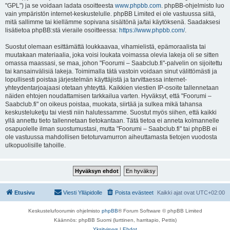
"GPL") ja se voidaan ladata osoitteesta
www.phpbb.com
. phpBB-ohjelmisto luo
vain ympäristön internet-keskustelulle. phpBB Limited ei ole vastuussa siitä,
mitä sallimme tai kiellämme sopivana sisältönä ja/tai käytöksenä. Saadaksesi
lisätietoa phpBB:stä vieraile osoitteessa:
https://www.phpbb.com/
.
Suostut olemaan esittämättä loukkaavaa, vihamielistä, epämoraalista tai
muutakaan materiaalia, joka voisi loukata voimassa olevia lakeja oli se sitten
omassa maassasi, se maa, johon "Foorumi – Saabclub.fi"-palvelin on sijoitettu
tai kansainvälisiä lakeja. Toimimalla tätä vastoin voidaan sinut välittömästi ja
lopullisesti poistaa järjestelmän käyttäjistä ja tarvittaessa internet-
yhteydentarjoajaasi otetaan yhteyttä. Kaikkien viestien IP-osoite tallennetaan
näiden ehtojen noudattamisen tarkkailua varten. Hyväksyt, että "Foorumi –
Saabclub.fi" on oikeus poistaa, muokata, siirtää ja sulkea mikä tahansa
keskusteluketju tai viesti niin halutessamme. Suostut myös siihen, että kaikki
yllä annettu tieto tallennetaan tietokantaan. Tätä tietoa ei anneta kolmannelle
osapuolelle ilman suostumustasi, mutta "Foorumi – Saabclub.fi" tai phpBB ei
ole vastuussa mahdollisen tietoturvamurron aiheuttamasta tietojen vuodosta
ulkopuolisille tahoille.
Etusivu
Viesti Ylläpidolle
Poista evästeet
Kaikki ajat ovat
UTC+02:00
Keskustelufoorumin ohjelmisto
phpBB
® Forum Software © phpBB Limited
Käännös: phpBB Suomi (lurttinen, harritapio, Pettis)
Yksityisyys
|
Ehdot