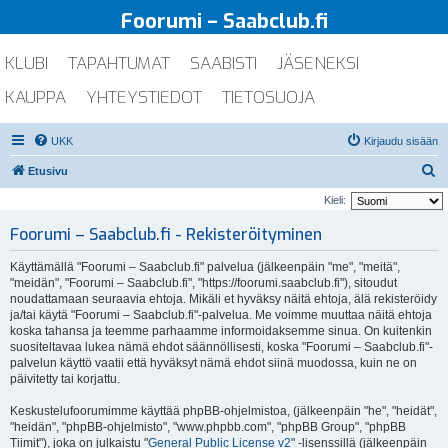
Foorumi – Saabclub.fi
KLUBI
TAPAHTUMAT
SAABISTI
JÄSENEKSI
KAUPPA
YHTEYSTIEDOT
TIETOSUOJA
UKK
Kirjaudu sisään
E
Etusivu
t
Kieli:
s
Foorumi – Saabclub.fi - Rekisteröityminen
i
Käyttämällä "Foorumi – Saabclub.fi" palvelua (jälkeenpäin "me", "meitä",
"meidän", "Foorumi – Saabclub.fi", "https://foorumi.saabclub.fi"), sitoudut
noudattamaan seuraavia ehtoja. Mikäli et hyväksy näitä ehtoja, älä rekisteröidy
ja/tai käytä "Foorumi – Saabclub.fi"-palvelua. Me voimme muuttaa näitä ehtoja
koska tahansa ja teemme parhaamme informoidaksemme sinua. On kuitenkin
suositeltavaa lukea nämä ehdot säännöllisesti, koska "Foorumi – Saabclub.fi"-
palvelun käyttö vaatii että hyväksyt nämä ehdot siinä muodossa, kuin ne on
päivitetty tai korjattu.
Keskustelufoorumimme käyttää phpBB-ohjelmistoa, (jälkeenpäin "he", "heidät",
"heidän", "phpBB-ohjelmisto", "www.phpbb.com", "phpBB Group", "phpBB
Tiimit"), joka on julkaistu "
General Public License v2
" -lisenssillä (jälkeenpäin