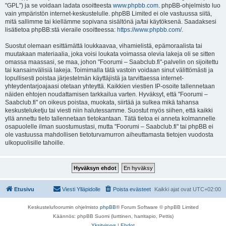
"GPL") ja se voidaan ladata osoitteesta
www.phpbb.com
. phpBB-ohjelmisto luo
vain ympäristön internet-keskustelulle. phpBB Limited ei ole vastuussa siitä,
mitä sallimme tai kiellämme sopivana sisältönä ja/tai käytöksenä. Saadaksesi
lisätietoa phpBB:stä vieraile osoitteessa:
https://www.phpbb.com/
.
Suostut olemaan esittämättä loukkaavaa, vihamielistä, epämoraalista tai
muutakaan materiaalia, joka voisi loukata voimassa olevia lakeja oli se sitten
omassa maassasi, se maa, johon "Foorumi – Saabclub.fi"-palvelin on sijoitettu
tai kansainvälisiä lakeja. Toimimalla tätä vastoin voidaan sinut välittömästi ja
lopullisesti poistaa järjestelmän käyttäjistä ja tarvittaessa internet-
yhteydentarjoajaasi otetaan yhteyttä. Kaikkien viestien IP-osoite tallennetaan
näiden ehtojen noudattamisen tarkkailua varten. Hyväksyt, että "Foorumi –
Saabclub.fi" on oikeus poistaa, muokata, siirtää ja sulkea mikä tahansa
keskusteluketju tai viesti niin halutessamme. Suostut myös siihen, että kaikki
yllä annettu tieto tallennetaan tietokantaan. Tätä tietoa ei anneta kolmannelle
osapuolelle ilman suostumustasi, mutta "Foorumi – Saabclub.fi" tai phpBB ei
ole vastuussa mahdollisen tietoturvamurron aiheuttamasta tietojen vuodosta
ulkopuolisille tahoille.
Etusivu
Viesti Ylläpidolle
Poista evästeet
Kaikki ajat ovat
UTC+02:00
Keskustelufoorumin ohjelmisto
phpBB
® Forum Software © phpBB Limited
Käännös: phpBB Suomi (lurttinen, harritapio, Pettis)
Yksityisyys
|
Ehdot