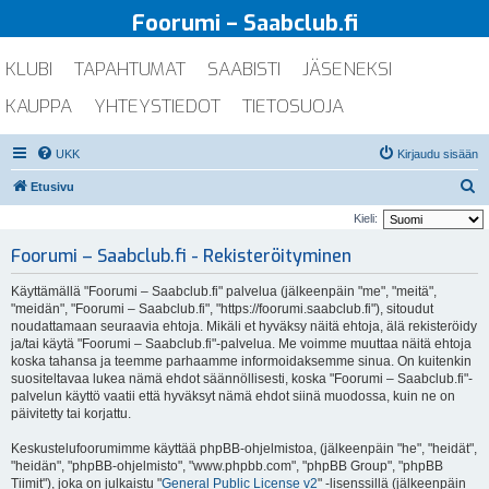
Foorumi – Saabclub.fi
KLUBI
TAPAHTUMAT
SAABISTI
JÄSENEKSI
KAUPPA
YHTEYSTIEDOT
TIETOSUOJA
UKK
Kirjaudu sisään
E
Etusivu
t
Kieli:
s
Foorumi – Saabclub.fi - Rekisteröityminen
i
Käyttämällä "Foorumi – Saabclub.fi" palvelua (jälkeenpäin "me", "meitä",
"meidän", "Foorumi – Saabclub.fi", "https://foorumi.saabclub.fi"), sitoudut
noudattamaan seuraavia ehtoja. Mikäli et hyväksy näitä ehtoja, älä rekisteröidy
ja/tai käytä "Foorumi – Saabclub.fi"-palvelua. Me voimme muuttaa näitä ehtoja
koska tahansa ja teemme parhaamme informoidaksemme sinua. On kuitenkin
suositeltavaa lukea nämä ehdot säännöllisesti, koska "Foorumi – Saabclub.fi"-
palvelun käyttö vaatii että hyväksyt nämä ehdot siinä muodossa, kuin ne on
päivitetty tai korjattu.
Keskustelufoorumimme käyttää phpBB-ohjelmistoa, (jälkeenpäin "he", "heidät",
"heidän", "phpBB-ohjelmisto", "www.phpbb.com", "phpBB Group", "phpBB
Tiimit"), joka on julkaistu "
General Public License v2
" -lisenssillä (jälkeenpäin