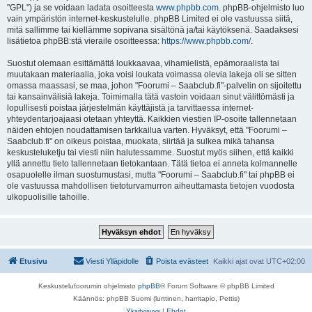
"GPL") ja se voidaan ladata osoitteesta
www.phpbb.com
. phpBB-ohjelmisto luo
vain ympäristön internet-keskustelulle. phpBB Limited ei ole vastuussa siitä,
mitä sallimme tai kiellämme sopivana sisältönä ja/tai käytöksenä. Saadaksesi
lisätietoa phpBB:stä vieraile osoitteessa:
https://www.phpbb.com/
.
Suostut olemaan esittämättä loukkaavaa, vihamielistä, epämoraalista tai
muutakaan materiaalia, joka voisi loukata voimassa olevia lakeja oli se sitten
omassa maassasi, se maa, johon "Foorumi – Saabclub.fi"-palvelin on sijoitettu
tai kansainvälisiä lakeja. Toimimalla tätä vastoin voidaan sinut välittömästi ja
lopullisesti poistaa järjestelmän käyttäjistä ja tarvittaessa internet-
yhteydentarjoajaasi otetaan yhteyttä. Kaikkien viestien IP-osoite tallennetaan
näiden ehtojen noudattamisen tarkkailua varten. Hyväksyt, että "Foorumi –
Saabclub.fi" on oikeus poistaa, muokata, siirtää ja sulkea mikä tahansa
keskusteluketju tai viesti niin halutessamme. Suostut myös siihen, että kaikki
yllä annettu tieto tallennetaan tietokantaan. Tätä tietoa ei anneta kolmannelle
osapuolelle ilman suostumustasi, mutta "Foorumi – Saabclub.fi" tai phpBB ei
ole vastuussa mahdollisen tietoturvamurron aiheuttamasta tietojen vuodosta
ulkopuolisille tahoille.
Etusivu
Viesti Ylläpidolle
Poista evästeet
Kaikki ajat ovat
UTC+02:00
Keskustelufoorumin ohjelmisto
phpBB
® Forum Software © phpBB Limited
Käännös: phpBB Suomi (lurttinen, harritapio, Pettis)
Yksityisyys
|
Ehdot