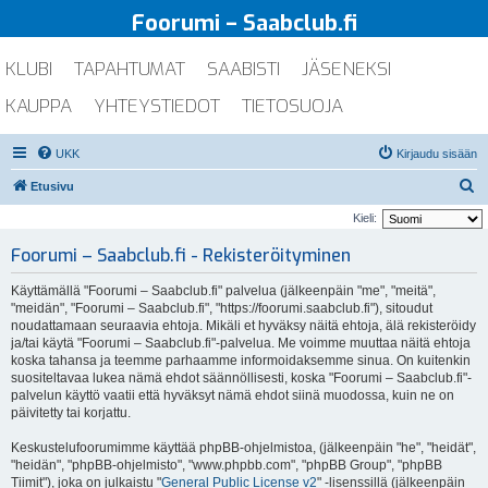
Foorumi – Saabclub.fi
KLUBI
TAPAHTUMAT
SAABISTI
JÄSENEKSI
KAUPPA
YHTEYSTIEDOT
TIETOSUOJA
UKK
Kirjaudu sisään
E
Etusivu
t
Kieli:
s
Foorumi – Saabclub.fi - Rekisteröityminen
i
Käyttämällä "Foorumi – Saabclub.fi" palvelua (jälkeenpäin "me", "meitä",
"meidän", "Foorumi – Saabclub.fi", "https://foorumi.saabclub.fi"), sitoudut
noudattamaan seuraavia ehtoja. Mikäli et hyväksy näitä ehtoja, älä rekisteröidy
ja/tai käytä "Foorumi – Saabclub.fi"-palvelua. Me voimme muuttaa näitä ehtoja
koska tahansa ja teemme parhaamme informoidaksemme sinua. On kuitenkin
suositeltavaa lukea nämä ehdot säännöllisesti, koska "Foorumi – Saabclub.fi"-
palvelun käyttö vaatii että hyväksyt nämä ehdot siinä muodossa, kuin ne on
päivitetty tai korjattu.
Keskustelufoorumimme käyttää phpBB-ohjelmistoa, (jälkeenpäin "he", "heidät",
"heidän", "phpBB-ohjelmisto", "www.phpbb.com", "phpBB Group", "phpBB
Tiimit"), joka on julkaistu "
General Public License v2
" -lisenssillä (jälkeenpäin