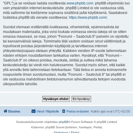
"GPL") ja se voidaan ladata osoitteesta
www.phpbb.com
. phpBB-ohjelmisto luo
vain ympäristön internet-keskustelulle. phpBB Limited ei ole vastuussa siitä,
mitä sallimme tai kiellämme sopivana sisältönä ja/tai käytöksenä. Saadaksesi
lisätietoa phpBB:stä vieraile osoitteessa:
https://www.phpbb.com/
.
Suostut olemaan esittämättä loukkaavaa, vihamielistä, epämoraalista tai
muutakaan materiaalia, joka voisi loukata voimassa olevia lakeja oli se sitten
omassa maassasi, se maa, johon "Foorumi – Saabclub.fi"-palvelin on sijoitettu
tai kansainvälisiä lakeja. Toimimalla tätä vastoin voidaan sinut välittömästi ja
lopullisesti poistaa järjestelmän käyttäjistä ja tarvittaessa internet-
yhteydentarjoajaasi otetaan yhteyttä. Kaikkien viestien IP-osoite tallennetaan
näiden ehtojen noudattamisen tarkkailua varten. Hyväksyt, että "Foorumi –
Saabclub.fi" on oikeus poistaa, muokata, siirtää ja sulkea mikä tahansa
keskusteluketju tai viesti niin halutessamme. Suostut myös siihen, että kaikki
yllä annettu tieto tallennetaan tietokantaan. Tätä tietoa ei anneta kolmannelle
osapuolelle ilman suostumustasi, mutta "Foorumi – Saabclub.fi" tai phpBB ei
ole vastuussa mahdollisen tietoturvamurron aiheuttamasta tietojen vuodosta
ulkopuolisille tahoille.
Etusivu
Viesti Ylläpidolle
Poista evästeet
Kaikki ajat ovat
UTC+02:00
Keskustelufoorumin ohjelmisto
phpBB
® Forum Software © phpBB Limited
Käännös: phpBB Suomi (lurttinen, harritapio, Pettis)
Yksityisyys
|
Ehdot