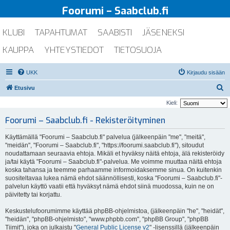
Foorumi – Saabclub.fi
KLUBI
TAPAHTUMAT
SAABISTI
JÄSENEKSI
KAUPPA
YHTEYSTIEDOT
TIETOSUOJA
UKK
Kirjaudu sisään
E
Etusivu
t
Kieli:
s
Foorumi – Saabclub.fi - Rekisteröityminen
i
Käyttämällä "Foorumi – Saabclub.fi" palvelua (jälkeenpäin "me", "meitä",
"meidän", "Foorumi – Saabclub.fi", "https://foorumi.saabclub.fi"), sitoudut
noudattamaan seuraavia ehtoja. Mikäli et hyväksy näitä ehtoja, älä rekisteröidy
ja/tai käytä "Foorumi – Saabclub.fi"-palvelua. Me voimme muuttaa näitä ehtoja
koska tahansa ja teemme parhaamme informoidaksemme sinua. On kuitenkin
suositeltavaa lukea nämä ehdot säännöllisesti, koska "Foorumi – Saabclub.fi"-
palvelun käyttö vaatii että hyväksyt nämä ehdot siinä muodossa, kuin ne on
päivitetty tai korjattu.
Keskustelufoorumimme käyttää phpBB-ohjelmistoa, (jälkeenpäin "he", "heidät",
"heidän", "phpBB-ohjelmisto", "www.phpbb.com", "phpBB Group", "phpBB
Tiimit"), joka on julkaistu "
General Public License v2
" -lisenssillä (jälkeenpäin