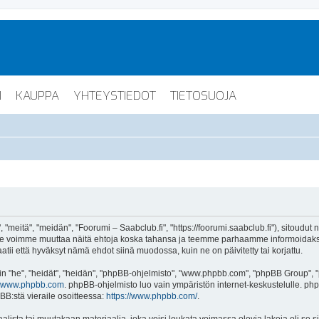
I
KAUPPA
YHTEYSTIEDOT
TIETOSUOJA
"meitä", "meidän", "Foorumi – Saabclub.fi", "https://foorumi.saabclub.fi"), sitoudut
ua. Me voimme muuttaa näitä ehtoja koska tahansa ja teemme parhaamme informoida
atii että hyväksyt nämä ehdot siinä muodossa, kuin ne on päivitetty tai korjattu.
"he", "heidät", "heidän", "phpBB-ohjelmisto", "www.phpbb.com", "phpBB Group", "ph
www.phpbb.com
. phpBB-ohjelmisto luo vain ympäristön internet-keskustelulle. php
BB:stä vieraile osoitteessa:
https://www.phpbb.com/
.