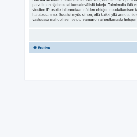
Suostut olemaan esittämättä loukkaavaa, vihamielistä, epämoraa
palvelin on sijoitettu tai kansainvälisiä lakeja. Toimimalla tätä 
viestien IP-osoite tallennetaan näiden ehtojen noudattamisen tar
halutessamme. Suostut myös siihen, että kaikki yllä annettu tie
vastuussa mahdollisen tietoturvamurron aiheuttamasta tietojen v
Etusivu