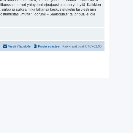
sitten omassa maassasi, se maa, johon "Foorumi – Saabclub.fi"-
arvittaessa internet-yhteydentarjoajaasi otetaan yhteyttä. Kaikkien
iirtää ja sulkea mikä tahansa keskusteluketju tai viesti niin
uostumustasi, mutta "Foorumi – Saabclub.fi" tai phpBB ei ole
Viesti Ylläpidolle
Poista evästeet
Kaikki ajat ovat
UTC+02:00