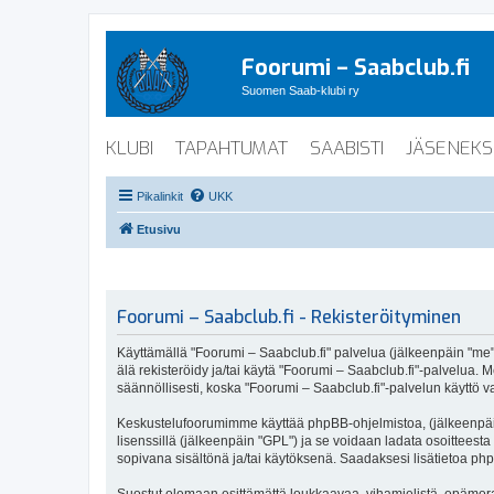
Foorumi – Saabclub.fi
Suomen Saab-klubi ry
KLUBI
TAPAHTUMAT
SAABISTI
JÄSENEKS
Pikalinkit
UKK
Etusivu
Foorumi – Saabclub.fi - Rekisteröityminen
Käyttämällä "Foorumi – Saabclub.fi" palvelua (jälkeenpäin "me", 
älä rekisteröidy ja/tai käytä "Foorumi – Saabclub.fi"-palvel
säännöllisesti, koska "Foorumi – Saabclub.fi"-palvelun käyttö va
Keskustelufoorumimme käyttää phpBB-ohjelmistoa, (jälkeenpäin 
lisenssillä (jälkeenpäin "GPL") ja se voidaan ladata osoitteesta
sopivana sisältönä ja/tai käytöksenä. Saadaksesi lisätietoa php