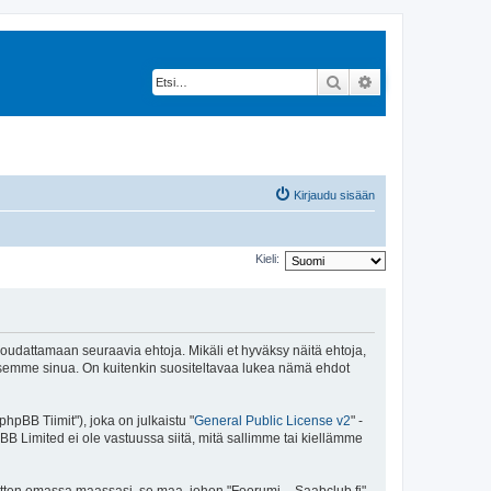
Etsi
Tarkennettu hak
Kirjaudu sisään
Kieli:
 noudattamaan seuraavia ehtoja. Mikäli et hyväksy näitä ehtoja,
ksemme sinua. On kuitenkin suositeltavaa lukea nämä ehdot
pBB Tiimit"), joka on julkaistu "
General Public License v2
" -
BB Limited ei ole vastuussa siitä, mitä sallimme tai kiellämme