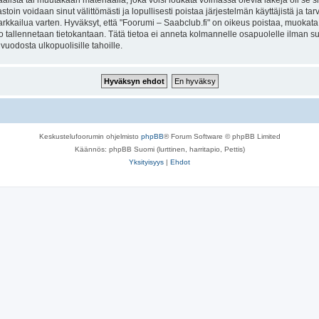
lista tai muutakaan materiaalia, joka voisi loukata voimassa olevia lakeja oli se 
vastoin voidaan sinut välittömästi ja lopullisesti poistaa järjestelmän käyttäjistä ja t
kkailua varten. Hyväksyt, että "Foorumi – Saabclub.fi" on oikeus poistaa, muokata, s
to tallennetaan tietokantaan. Tätä tietoa ei anneta kolmannelle osapuolelle ilman s
uodosta ulkopuolisille tahoille.
Keskustelufoorumin ohjelmisto
phpBB
® Forum Software © phpBB Limited
Käännös: phpBB Suomi (lurttinen, harritapio, Pettis)
Yksityisyys
|
Ehdot