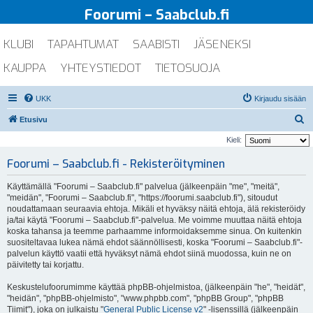
Foorumi – Saabclub.fi
KLUBI
TAPAHTUMAT
SAABISTI
JÄSENEKSI
KAUPPA
YHTEYSTIEDOT
TIETOSUOJA
UKK
Kirjaudu sisään
E
Etusivu
t
Kieli:
s
Foorumi – Saabclub.fi - Rekisteröityminen
i
Käyttämällä "Foorumi – Saabclub.fi" palvelua (jälkeenpäin "me", "meitä",
"meidän", "Foorumi – Saabclub.fi", "https://foorumi.saabclub.fi"), sitoudut
noudattamaan seuraavia ehtoja. Mikäli et hyväksy näitä ehtoja, älä rekisteröidy
ja/tai käytä "Foorumi – Saabclub.fi"-palvelua. Me voimme muuttaa näitä ehtoja
koska tahansa ja teemme parhaamme informoidaksemme sinua. On kuitenkin
suositeltavaa lukea nämä ehdot säännöllisesti, koska "Foorumi – Saabclub.fi"-
palvelun käyttö vaatii että hyväksyt nämä ehdot siinä muodossa, kuin ne on
päivitetty tai korjattu.
Keskustelufoorumimme käyttää phpBB-ohjelmistoa, (jälkeenpäin "he", "heidät",
"heidän", "phpBB-ohjelmisto", "www.phpbb.com", "phpBB Group", "phpBB
Tiimit"), joka on julkaistu "
General Public License v2
" -lisenssillä (jälkeenpäin