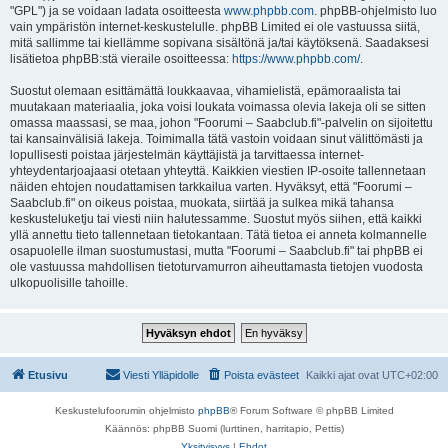
"GPL") ja se voidaan ladata osoitteesta
www.phpbb.com
. phpBB-ohjelmisto luo
vain ympäristön internet-keskustelulle. phpBB Limited ei ole vastuussa siitä,
mitä sallimme tai kiellämme sopivana sisältönä ja/tai käytöksenä. Saadaksesi
lisätietoa phpBB:stä vieraile osoitteessa:
https://www.phpbb.com/
.
Suostut olemaan esittämättä loukkaavaa, vihamielistä, epämoraalista tai
muutakaan materiaalia, joka voisi loukata voimassa olevia lakeja oli se sitten
omassa maassasi, se maa, johon "Foorumi – Saabclub.fi"-palvelin on sijoitettu
tai kansainvälisiä lakeja. Toimimalla tätä vastoin voidaan sinut välittömästi ja
lopullisesti poistaa järjestelmän käyttäjistä ja tarvittaessa internet-
yhteydentarjoajaasi otetaan yhteyttä. Kaikkien viestien IP-osoite tallennetaan
näiden ehtojen noudattamisen tarkkailua varten. Hyväksyt, että "Foorumi –
Saabclub.fi" on oikeus poistaa, muokata, siirtää ja sulkea mikä tahansa
keskusteluketju tai viesti niin halutessamme. Suostut myös siihen, että kaikki
yllä annettu tieto tallennetaan tietokantaan. Tätä tietoa ei anneta kolmannelle
osapuolelle ilman suostumustasi, mutta "Foorumi – Saabclub.fi" tai phpBB ei
ole vastuussa mahdollisen tietoturvamurron aiheuttamasta tietojen vuodosta
ulkopuolisille tahoille.
Etusivu
Viesti Ylläpidolle
Poista evästeet
Kaikki ajat ovat
UTC+02:00
Keskustelufoorumin ohjelmisto
phpBB
® Forum Software © phpBB Limited
Käännös: phpBB Suomi (lurttinen, harritapio, Pettis)
Yksityisyys
|
Ehdot