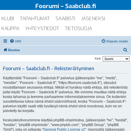
Foorumi – Saabclub.fi
KLUBI
TAPAHTUMAT
SAABISTI
JÄSENEKSI
KAUPPA
YHTEYSTIEDOT
TIETOSUOJA
UKK
Kirjaudu sisään
E
Etusivu
t
Kieli:
s
Foorumi – Saabclub.fi - Rekisteröityminen
i
Käyttämällä "Foorumi – Saabclub.fi" palvelua (jälkeenpäin "me", "meitä",
"meidän", "Foorumi – Saabclub.fi", "https://foorumi.saabclub.fi"), sitoudut
noudattamaan seuraavia ehtoja. Mikäli et hyväksy näitä ehtoja, älä rekisteröidy
ja/tai käytä "Foorumi – Saabclub.fi"-palvelua. Me voimme muuttaa näitä ehtoja
koska tahansa ja teemme parhaamme informoidaksemme sinua. On kuitenkin
suositeltavaa lukea nämä ehdot säännöllisesti, koska "Foorumi – Saabclub.fi"-
palvelun käyttö vaatii että hyväksyt nämä ehdot siinä muodossa, kuin ne on
päivitetty tai korjattu.
Keskustelufoorumimme käyttää phpBB-ohjelmistoa, (jälkeenpäin "he", "heidät",
"heidän", "phpBB-ohjelmisto", "www.phpbb.com", "phpBB Group", "phpBB
Tiimit"), joka on julkaistu "
General Public License v2
" -lisenssillä (jälkeenpäin