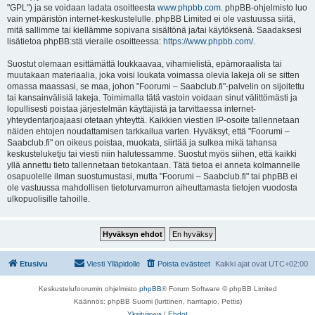
"GPL") ja se voidaan ladata osoitteesta
www.phpbb.com
. phpBB-ohjelmisto luo
vain ympäristön internet-keskustelulle. phpBB Limited ei ole vastuussa siitä,
mitä sallimme tai kiellämme sopivana sisältönä ja/tai käytöksenä. Saadaksesi
lisätietoa phpBB:stä vieraile osoitteessa:
https://www.phpbb.com/
.
Suostut olemaan esittämättä loukkaavaa, vihamielistä, epämoraalista tai
muutakaan materiaalia, joka voisi loukata voimassa olevia lakeja oli se sitten
omassa maassasi, se maa, johon "Foorumi – Saabclub.fi"-palvelin on sijoitettu
tai kansainvälisiä lakeja. Toimimalla tätä vastoin voidaan sinut välittömästi ja
lopullisesti poistaa järjestelmän käyttäjistä ja tarvittaessa internet-
yhteydentarjoajaasi otetaan yhteyttä. Kaikkien viestien IP-osoite tallennetaan
näiden ehtojen noudattamisen tarkkailua varten. Hyväksyt, että "Foorumi –
Saabclub.fi" on oikeus poistaa, muokata, siirtää ja sulkea mikä tahansa
keskusteluketju tai viesti niin halutessamme. Suostut myös siihen, että kaikki
yllä annettu tieto tallennetaan tietokantaan. Tätä tietoa ei anneta kolmannelle
osapuolelle ilman suostumustasi, mutta "Foorumi – Saabclub.fi" tai phpBB ei
ole vastuussa mahdollisen tietoturvamurron aiheuttamasta tietojen vuodosta
ulkopuolisille tahoille.
Etusivu
Viesti Ylläpidolle
Poista evästeet
Kaikki ajat ovat
UTC+02:00
Keskustelufoorumin ohjelmisto
phpBB
® Forum Software © phpBB Limited
Käännös: phpBB Suomi (lurttinen, harritapio, Pettis)
Yksityisyys
|
Ehdot