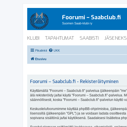
Foorumi – Saabclub.fi
Suomen Saab-klubi ry
KLUBI
TAPAHTUMAT
SAABISTI
JÄSENEKS
Pikalinkit
UKK
Etusivu
Foorumi – Saabclub.fi - Rekisteröityminen
Käyttämällä "Foorumi – Saabclub.fi" palvelua (jälkeenpäin "me", 
älä rekisteröidy ja/tai käytä "Foorumi – Saabclub.fi"-palvel
säännöllisesti, koska "Foorumi – Saabclub.fi"-palvelun käyttö va
Keskustelufoorumimme käyttää phpBB-ohjelmistoa, (jälkeenpäin 
lisenssillä (jälkeenpäin "GPL") ja se voidaan ladata osoitteesta
sopivana sisältönä ja/tai käytöksenä. Saadaksesi lisätietoa php