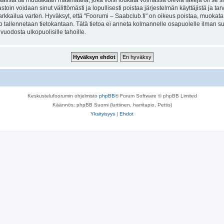
lista tai muutakaan materiaalia, joka voisi loukata voimassa olevia lakeja oli se 
vastoin voidaan sinut välittömästi ja lopullisesti poistaa järjestelmän käyttäjistä ja t
kkailua varten. Hyväksyt, että "Foorumi – Saabclub.fi" on oikeus poistaa, muokata, s
to tallennetaan tietokantaan. Tätä tietoa ei anneta kolmannelle osapuolelle ilman s
uodosta ulkopuolisille tahoille.
Keskustelufoorumin ohjelmisto
phpBB
® Forum Software © phpBB Limited
Käännös: phpBB Suomi (lurttinen, harritapio, Pettis)
Yksityisyys
|
Ehdot