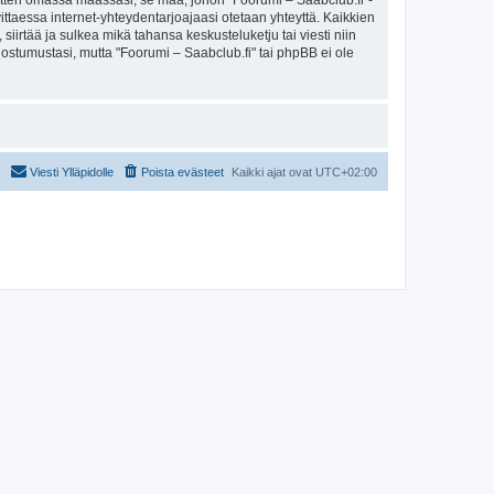
sitten omassa maassasi, se maa, johon "Foorumi – Saabclub.fi"-
arvittaessa internet-yhteydentarjoajaasi otetaan yhteyttä. Kaikkien
iirtää ja sulkea mikä tahansa keskusteluketju tai viesti niin
uostumustasi, mutta "Foorumi – Saabclub.fi" tai phpBB ei ole
Viesti Ylläpidolle
Poista evästeet
Kaikki ajat ovat
UTC+02:00