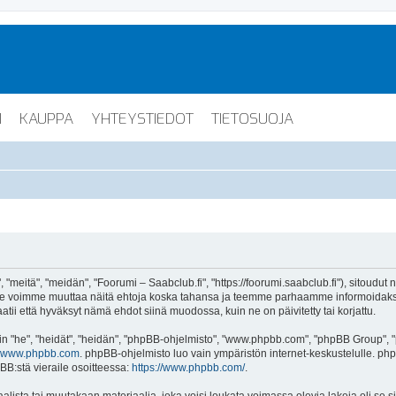
I
KAUPPA
YHTEYSTIEDOT
TIETOSUOJA
"meitä", "meidän", "Foorumi – Saabclub.fi", "https://foorumi.saabclub.fi"), sitoudut
ua. Me voimme muuttaa näitä ehtoja koska tahansa ja teemme parhaamme informoida
atii että hyväksyt nämä ehdot siinä muodossa, kuin ne on päivitetty tai korjattu.
"he", "heidät", "heidän", "phpBB-ohjelmisto", "www.phpbb.com", "phpBB Group", "ph
www.phpbb.com
. phpBB-ohjelmisto luo vain ympäristön internet-keskustelulle. php
BB:stä vieraile osoitteessa:
https://www.phpbb.com/
.