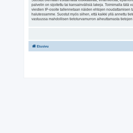
Suostut olemaan esittämättä loukkaavaa, vihamielistä, epämoraa
palvelin on sijoitettu tai kansainvälisiä lakeja. Toimimalla tätä 
viestien IP-osoite tallennetaan näiden ehtojen noudattamisen tar
halutessamme. Suostut myös siihen, että kaikki yllä annettu tie
vastuussa mahdollisen tietoturvamurron aiheuttamasta tietojen v
Etusivu