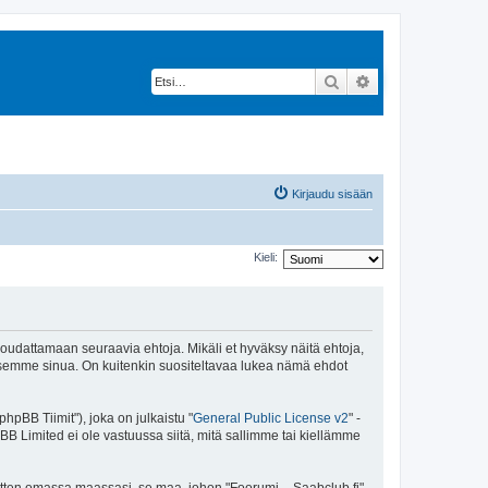
Etsi
Tarkennettu hak
Kirjaudu sisään
Kieli:
 noudattamaan seuraavia ehtoja. Mikäli et hyväksy näitä ehtoja,
ksemme sinua. On kuitenkin suositeltavaa lukea nämä ehdot
pBB Tiimit"), joka on julkaistu "
General Public License v2
" -
BB Limited ei ole vastuussa siitä, mitä sallimme tai kiellämme