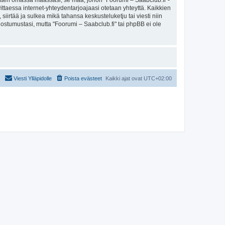
sitten omassa maassasi, se maa, johon "Foorumi – Saabclub.fi"-
arvittaessa internet-yhteydentarjoajaasi otetaan yhteyttä. Kaikkien
iirtää ja sulkea mikä tahansa keskusteluketju tai viesti niin
uostumustasi, mutta "Foorumi – Saabclub.fi" tai phpBB ei ole
Viesti Ylläpidolle
Poista evästeet
Kaikki ajat ovat
UTC+02:00