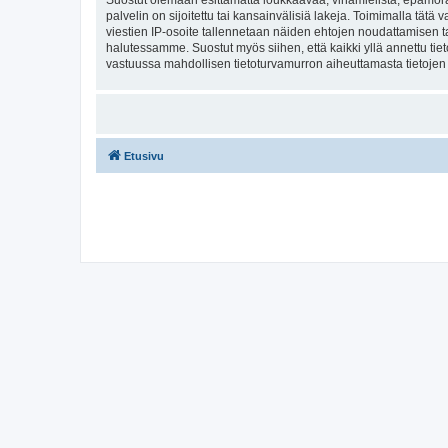
Suostut olemaan esittämättä loukkaavaa, vihamielistä, epämoraa
palvelin on sijoitettu tai kansainvälisiä lakeja. Toimimalla tätä 
viestien IP-osoite tallennetaan näiden ehtojen noudattamisen tar
halutessamme. Suostut myös siihen, että kaikki yllä annettu tie
vastuussa mahdollisen tietoturvamurron aiheuttamasta tietojen v
Etusivu