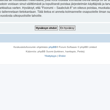
lista tai muutakaan materiaalia, joka voisi loukata voimassa olevia lakeja oli se 
vastoin voidaan sinut välittömästi ja lopullisesti poistaa järjestelmän käyttäjistä ja t
kkailua varten. Hyväksyt, että "Foorumi – Saabclub.fi" on oikeus poistaa, muokata, s
to tallennetaan tietokantaan. Tätä tietoa ei anneta kolmannelle osapuolelle ilman s
uodosta ulkopuolisille tahoille.
Keskustelufoorumin ohjelmisto
phpBB
® Forum Software © phpBB Limited
Käännös: phpBB Suomi (lurttinen, harritapio, Pettis)
Yksityisyys
|
Ehdot