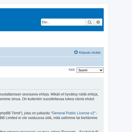
Etsi
Tarkennettu hak
Kirjaudu sisään
Kieli:
 noudattamaan seuraavia ehtoja. Mikäli et hyväksy näitä ehtoja,
ksemme sinua. On kuitenkin suositeltavaa lukea nämä ehdot
pBB Tiimit"), joka on julkaistu "
General Public License v2
" -
BB Limited ei ole vastuussa siitä, mitä sallimme tai kiellämme