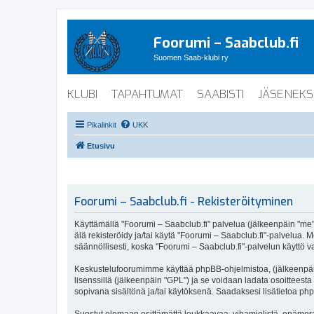
Foorumi – Saabclub.fi
Suomen Saab-klubi ry
KLUBI
TAPAHTUMAT
SAABISTI
JÄSENEKS
Pikalinkit
UKK
Etusivu
Foorumi – Saabclub.fi - Rekisteröityminen
Käyttämällä "Foorumi – Saabclub.fi" palvelua (jälkeenpäin "me", 
älä rekisteröidy ja/tai käytä "Foorumi – Saabclub.fi"-palvel
säännöllisesti, koska "Foorumi – Saabclub.fi"-palvelun käyttö va
Keskustelufoorumimme käyttää phpBB-ohjelmistoa, (jälkeenpäin 
lisenssillä (jälkeenpäin "GPL") ja se voidaan ladata osoitteesta
sopivana sisältönä ja/tai käytöksenä. Saadaksesi lisätietoa php