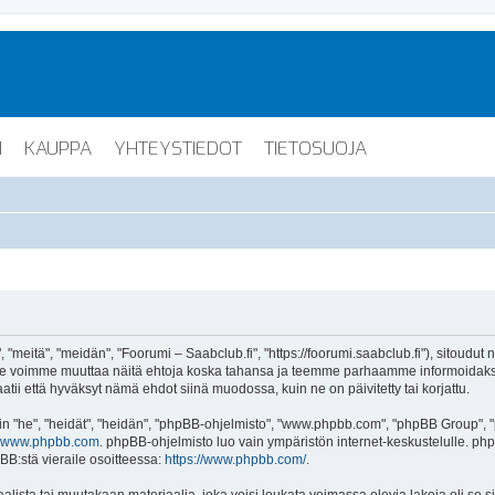
I
KAUPPA
YHTEYSTIEDOT
TIETOSUOJA
"meitä", "meidän", "Foorumi – Saabclub.fi", "https://foorumi.saabclub.fi"), sitoudut
ua. Me voimme muuttaa näitä ehtoja koska tahansa ja teemme parhaamme informoida
atii että hyväksyt nämä ehdot siinä muodossa, kuin ne on päivitetty tai korjattu.
"he", "heidät", "heidän", "phpBB-ohjelmisto", "www.phpbb.com", "phpBB Group", "ph
www.phpbb.com
. phpBB-ohjelmisto luo vain ympäristön internet-keskustelulle. php
BB:stä vieraile osoitteessa:
https://www.phpbb.com/
.