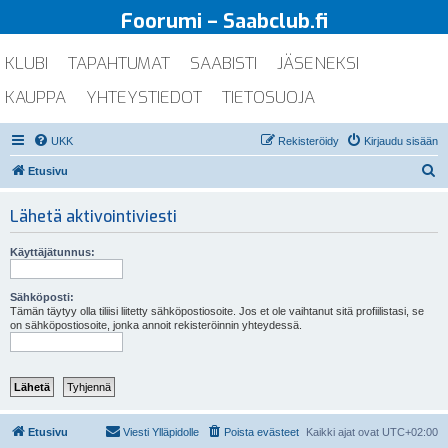
Foorumi – Saabclub.fi
KLUBI
TAPAHTUMAT
SAABISTI
JÄSENEKSI
KAUPPA
YHTEYSTIEDOT
TIETOSUOJA
UKK
Rekisteröidy
Kirjaudu sisään
E
Etusivu
t
Lähetä aktivointiviesti
s
i
Käyttäjätunnus:
Sähköposti:
Tämän täytyy olla tiliisi liitetty sähköpostiosoite. Jos et ole vaihtanut sitä profiilistasi, se
on sähköpostiosoite, jonka annoit rekisteröinnin yhteydessä.
Etusivu
Viesti Ylläpidolle
Poista evästeet
Kaikki ajat ovat
UTC+02:00