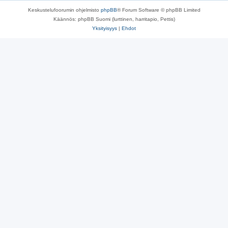
Keskustelufoorumin ohjelmisto
phpBB
® Forum Software © phpBB Limited
Käännös: phpBB Suomi (lurttinen, harritapio, Pettis)
Yksityisyys
|
Ehdot