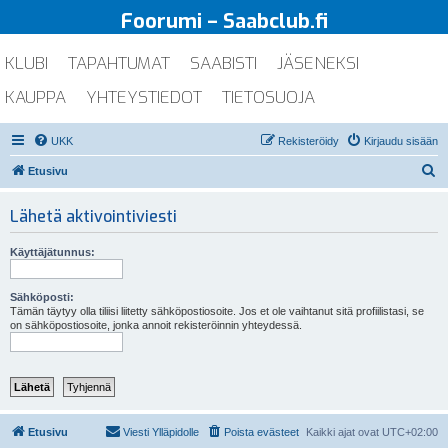
Foorumi – Saabclub.fi
KLUBI
TAPAHTUMAT
SAABISTI
JÄSENEKSI
KAUPPA
YHTEYSTIEDOT
TIETOSUOJA
UKK
Rekisteröidy
Kirjaudu sisään
E
Etusivu
t
Lähetä aktivointiviesti
s
i
Käyttäjätunnus:
Sähköposti:
Tämän täytyy olla tiliisi liitetty sähköpostiosoite. Jos et ole vaihtanut sitä profiilistasi, se
on sähköpostiosoite, jonka annoit rekisteröinnin yhteydessä.
Etusivu
Viesti Ylläpidolle
Poista evästeet
Kaikki ajat ovat
UTC+02:00