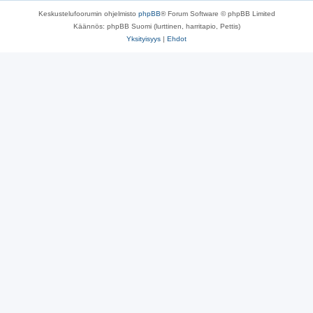
Keskustelufoorumin ohjelmisto
phpBB
® Forum Software © phpBB Limited
Käännös: phpBB Suomi (lurttinen, harritapio, Pettis)
Yksityisyys
|
Ehdot