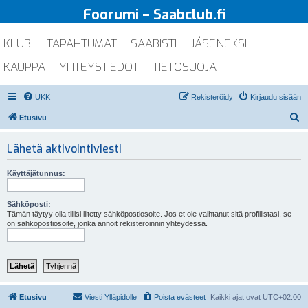
Foorumi – Saabclub.fi
KLUBI
TAPAHTUMAT
SAABISTI
JÄSENEKSI
KAUPPA
YHTEYSTIEDOT
TIETOSUOJA
UKK
Rekisteröidy
Kirjaudu sisään
E
Etusivu
t
Lähetä aktivointiviesti
s
i
Käyttäjätunnus:
Sähköposti:
Tämän täytyy olla tiliisi liitetty sähköpostiosoite. Jos et ole vaihtanut sitä profiilistasi, se
on sähköpostiosoite, jonka annoit rekisteröinnin yhteydessä.
Etusivu
Viesti Ylläpidolle
Poista evästeet
Kaikki ajat ovat
UTC+02:00