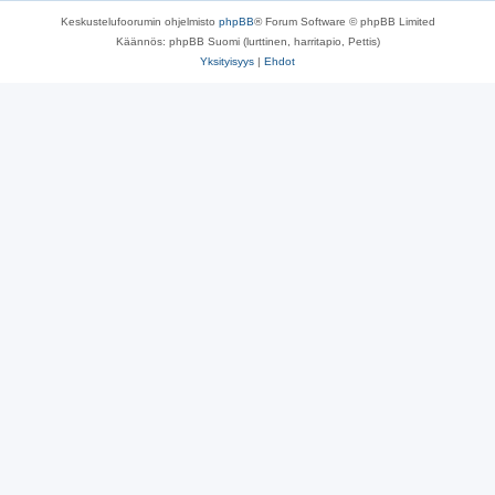
Keskustelufoorumin ohjelmisto
phpBB
® Forum Software © phpBB Limited
Käännös: phpBB Suomi (lurttinen, harritapio, Pettis)
Yksityisyys
|
Ehdot