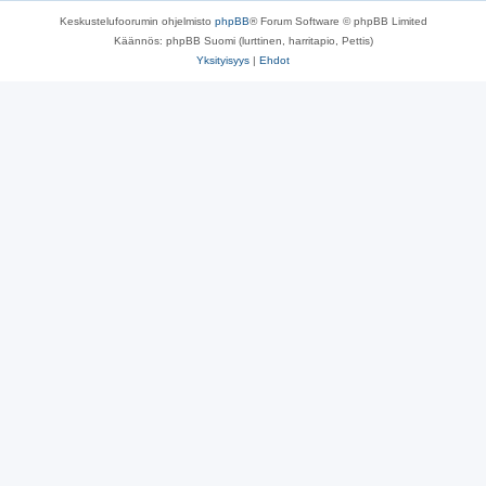
Keskustelufoorumin ohjelmisto
phpBB
® Forum Software © phpBB Limited
Käännös: phpBB Suomi (lurttinen, harritapio, Pettis)
Yksityisyys
|
Ehdot