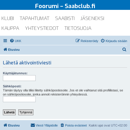
Foorumi – Saabclub.fi
KLUBI
TAPAHTUMAT
SAABISTI
JÄSENEKSI
KAUPPA
YHTEYSTIEDOT
TIETOSUOJA
UKK
Rekisteröidy
Kirjaudu sisään
E
Etusivu
t
Lähetä aktivointiviesti
s
i
Käyttäjätunnus:
Sähköposti:
Tämän täytyy olla tiliisi liitetty sähköpostiosoite. Jos et ole vaihtanut sitä profiilistasi, se
on sähköpostiosoite, jonka annoit rekisteröinnin yhteydessä.
Etusivu
Viesti Ylläpidolle
Poista evästeet
Kaikki ajat ovat
UTC+02:00