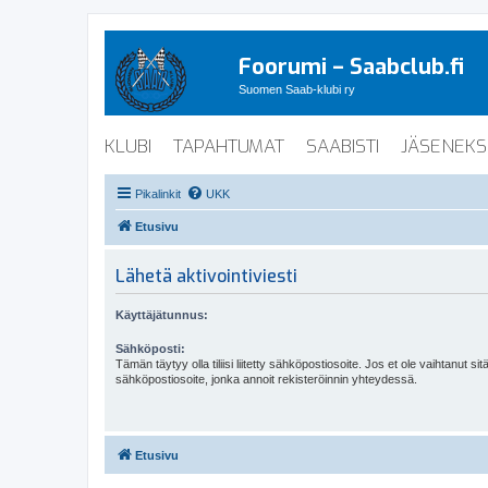
Foorumi – Saabclub.fi
Suomen Saab-klubi ry
KLUBI
TAPAHTUMAT
SAABISTI
JÄSENEKS
Pikalinkit
UKK
Etusivu
Lähetä aktivointiviesti
Käyttäjätunnus:
Sähköposti:
Tämän täytyy olla tiliisi liitetty sähköpostiosoite. Jos et ole vaihtanut sitä
sähköpostiosoite, jonka annoit rekisteröinnin yhteydessä.
Etusivu