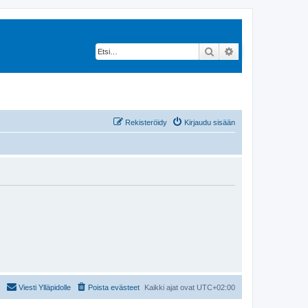
Etsi
Tarkennettu hak
Rekisteröidy
Kirjaudu sisään
Viesti Ylläpidolle
Poista evästeet
Kaikki ajat ovat
UTC+02:00