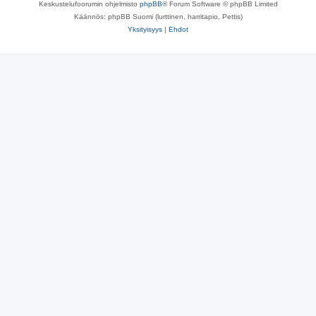
Keskustelufoorumin ohjelmisto
phpBB
® Forum Software © phpBB Limited
Käännös: phpBB Suomi (lurttinen, harritapio, Pettis)
Yksityisyys
|
Ehdot