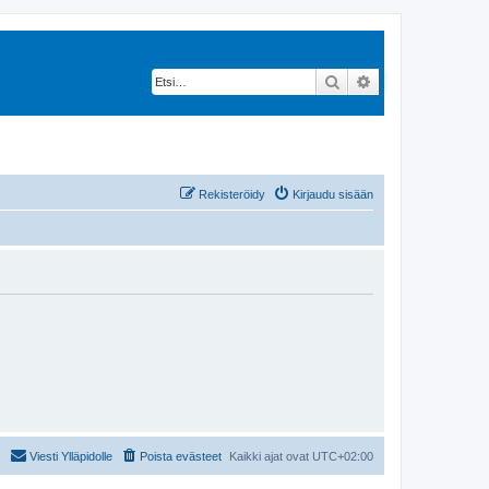
Etsi
Tarkennettu hak
Rekisteröidy
Kirjaudu sisään
Viesti Ylläpidolle
Poista evästeet
Kaikki ajat ovat
UTC+02:00