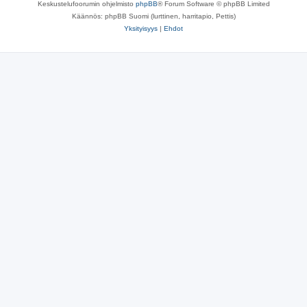
Keskustelufoorumin ohjelmisto
phpBB
® Forum Software © phpBB Limited
Käännös: phpBB Suomi (lurttinen, harritapio, Pettis)
Yksityisyys
|
Ehdot