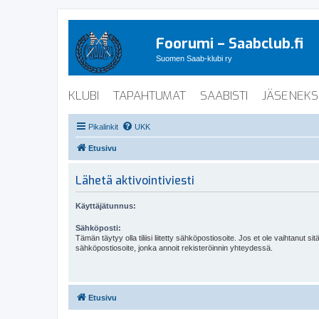
Foorumi – Saabclub.fi
Suomen Saab-klubi ry
KLUBI
TAPAHTUMAT
SAABISTI
JÄSENEKS
Pikalinkit
UKK
Etusivu
Lähetä aktivointiviesti
Käyttäjätunnus:
Sähköposti:
Tämän täytyy olla tiliisi liitetty sähköpostiosoite. Jos et ole vaihtanut sitä
sähköpostiosoite, jonka annoit rekisteröinnin yhteydessä.
Etusivu