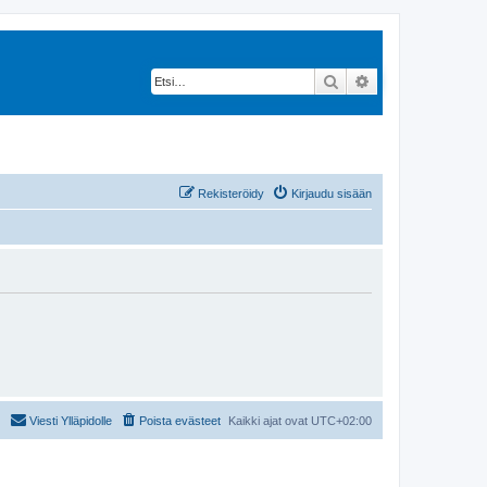
Etsi
Tarkennettu hak
Rekisteröidy
Kirjaudu sisään
Viesti Ylläpidolle
Poista evästeet
Kaikki ajat ovat
UTC+02:00