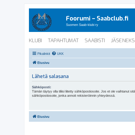
Foorumi – Saabclub.fi
Suomen Saab-klubi ry
KLUBI
TAPAHTUMAT
SAABISTI
JÄSENEKS
Pikalinkit
UKK
Etusivu
Lähetä salasana
Sähköposti:
Tämän täytyy olla tiliisi liitetty sähköpostiosoite. Jos et ole vaihtanut sitä
sähköpostiosoite, jonka annoit rekisteröinnin yhteydessä.
Etusivu