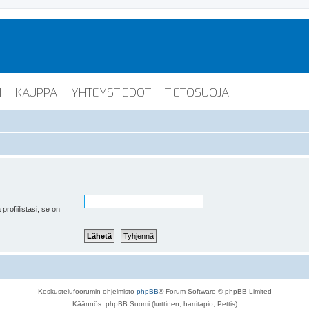
I
KAUPPA
YHTEYSTIEDOT
TIETOSUOJA
 profiilistasi, se on
Keskustelufoorumin ohjelmisto
phpBB
® Forum Software © phpBB Limited
Käännös: phpBB Suomi (lurttinen, harritapio, Pettis)