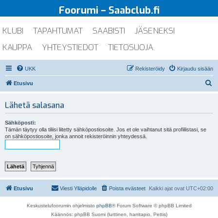
Foorumi – Saabclub.fi
KLUBI
TAPAHTUMAT
SAABISTI
JÄSENEKSI
KAUPPA
YHTEYSTIEDOT
TIETOSUOJA
UKK
Rekisteröidy
Kirjaudu sisään
E
Etusivu
t
Lähetä salasana
s
i
Sähköposti:
Tämän täytyy olla tiliisi liitetty sähköpostiosoite. Jos et ole vaihtanut sitä profiilistasi, se
on sähköpostiosoite, jonka annoit rekisteröinnin yhteydessä.
Etusivu
Viesti Ylläpidolle
Poista evästeet
Kaikki ajat ovat
UTC+02:00
Keskustelufoorumin ohjelmisto
phpBB
® Forum Software © phpBB Limited
Käännös: phpBB Suomi (lurttinen, harritapio, Pettis)