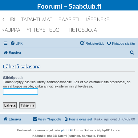
Foorumi – Saabclub.fi
KLUBI
TAPAHTUMAT
SAABISTI
JÄSENEKSI
KAUPPA
YHTEYSTIEDOT
TIETOSUOJA
UKK
Rekisteröidy
Kirjaudu sisään
E
Etusivu
t
Lähetä salasana
s
i
Sähköposti:
Tämän täytyy olla tiliisi liitetty sähköpostiosoite. Jos et ole vaihtanut sitä profiilistasi, se
on sähköpostiosoite, jonka annoit rekisteröinnin yhteydessä.
Etusivu
Viesti Ylläpidolle
Poista evästeet
Kaikki ajat ovat
UTC+02:00
Keskustelufoorumin ohjelmisto
phpBB
® Forum Software © phpBB Limited
Käännös: phpBB Suomi (lurttinen, harritapio, Pettis)