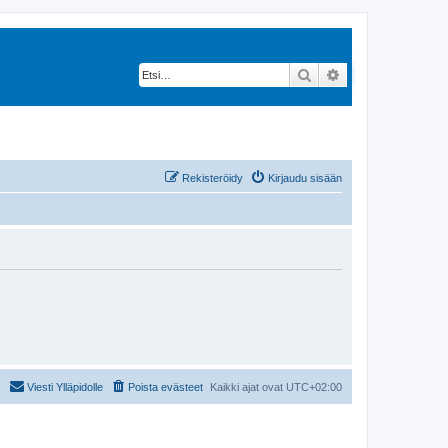
Etsi
Tarkennettu hak
Rekisteröidy
Kirjaudu sisään
Viesti Ylläpidolle
Poista evästeet
Kaikki ajat ovat
UTC+02:00