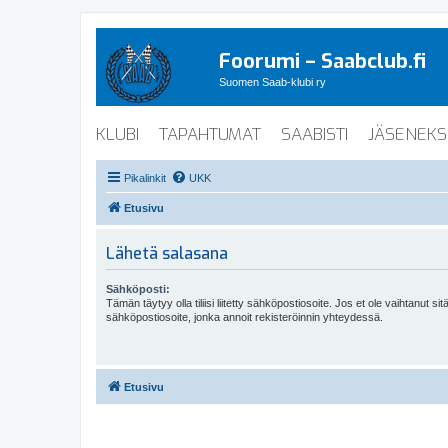
Foorumi – Saabclub.fi
Suomen Saab-klubi ry
KLUBI
TAPAHTUMAT
SAABISTI
JÄSENEKS
Pikalinkit
UKK
Etusivu
Lähetä salasana
Sähköposti:
Tämän täytyy olla tiliisi liitetty sähköpostiosoite. Jos et ole vaihtanut sitä
sähköpostiosoite, jonka annoit rekisteröinnin yhteydessä.
Etusivu