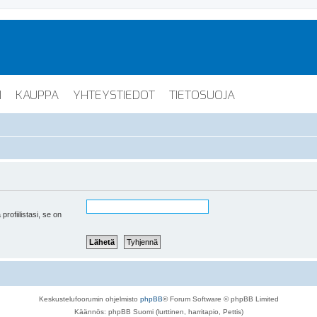
I
KAUPPA
YHTEYSTIEDOT
TIETOSUOJA
 profiilistasi, se on
Keskustelufoorumin ohjelmisto
phpBB
® Forum Software © phpBB Limited
Käännös: phpBB Suomi (lurttinen, harritapio, Pettis)