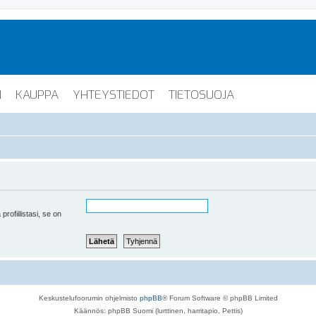
I
KAUPPA
YHTEYSTIEDOT
TIETOSUOJA
 profiilistasi, se on
Keskustelufoorumin ohjelmisto
phpBB
® Forum Software © phpBB Limited
Käännös: phpBB Suomi (lurttinen, harritapio, Pettis)