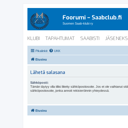
Foorumi – Saabclub.fi
Suomen Saab-klubi ry
KLUBI
TAPAHTUMAT
SAABISTI
JÄSENEKS
Pikalinkit
UKK
Etusivu
Lähetä salasana
Sähköposti:
Tämän täytyy olla tiliisi liitetty sähköpostiosoite. Jos et ole vaihtanut sitä
sähköpostiosoite, jonka annoit rekisteröinnin yhteydessä.
Etusivu