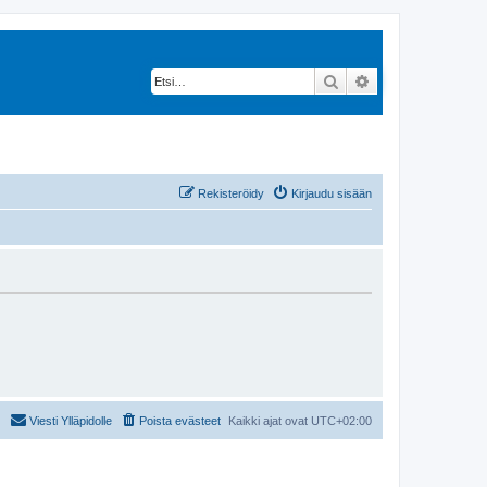
Etsi
Tarkennettu hak
Rekisteröidy
Kirjaudu sisään
Viesti Ylläpidolle
Poista evästeet
Kaikki ajat ovat
UTC+02:00