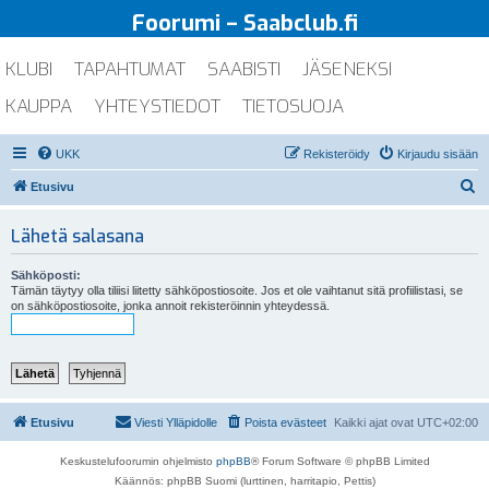
Foorumi – Saabclub.fi
KLUBI
TAPAHTUMAT
SAABISTI
JÄSENEKSI
KAUPPA
YHTEYSTIEDOT
TIETOSUOJA
UKK
Rekisteröidy
Kirjaudu sisään
E
Etusivu
t
Lähetä salasana
s
i
Sähköposti:
Tämän täytyy olla tiliisi liitetty sähköpostiosoite. Jos et ole vaihtanut sitä profiilistasi, se
on sähköpostiosoite, jonka annoit rekisteröinnin yhteydessä.
Etusivu
Viesti Ylläpidolle
Poista evästeet
Kaikki ajat ovat
UTC+02:00
Keskustelufoorumin ohjelmisto
phpBB
® Forum Software © phpBB Limited
Käännös: phpBB Suomi (lurttinen, harritapio, Pettis)