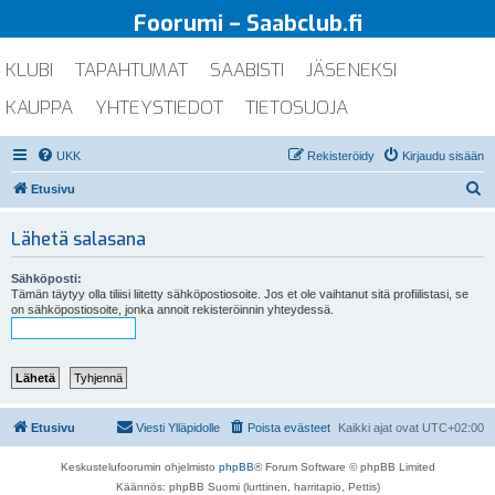
Foorumi – Saabclub.fi
KLUBI
TAPAHTUMAT
SAABISTI
JÄSENEKSI
KAUPPA
YHTEYSTIEDOT
TIETOSUOJA
UKK
Rekisteröidy
Kirjaudu sisään
E
Etusivu
t
Lähetä salasana
s
i
Sähköposti:
Tämän täytyy olla tiliisi liitetty sähköpostiosoite. Jos et ole vaihtanut sitä profiilistasi, se
on sähköpostiosoite, jonka annoit rekisteröinnin yhteydessä.
Etusivu
Viesti Ylläpidolle
Poista evästeet
Kaikki ajat ovat
UTC+02:00
Keskustelufoorumin ohjelmisto
phpBB
® Forum Software © phpBB Limited
Käännös: phpBB Suomi (lurttinen, harritapio, Pettis)