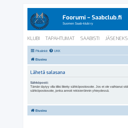
Foorumi – Saabclub.fi
Suomen Saab-klubi ry
KLUBI
TAPAHTUMAT
SAABISTI
JÄSENEKS
Pikalinkit
UKK
Etusivu
Lähetä salasana
Sähköposti:
Tämän täytyy olla tiliisi liitetty sähköpostiosoite. Jos et ole vaihtanut sitä
sähköpostiosoite, jonka annoit rekisteröinnin yhteydessä.
Etusivu