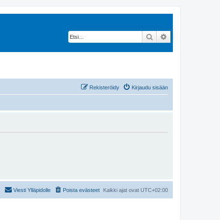
Etsi
Tarkennettu hak
Rekisteröidy
Kirjaudu sisään
Viesti Ylläpidolle
Poista evästeet
Kaikki ajat ovat
UTC+02:00