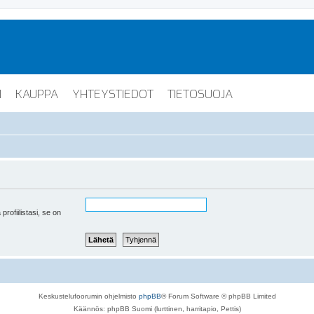
I
KAUPPA
YHTEYSTIEDOT
TIETOSUOJA
 profiilistasi, se on
Keskustelufoorumin ohjelmisto
phpBB
® Forum Software © phpBB Limited
Käännös: phpBB Suomi (lurttinen, harritapio, Pettis)