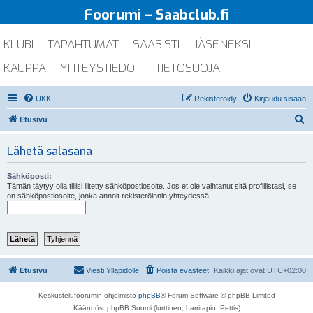
Foorumi – Saabclub.fi
KLUBI
TAPAHTUMAT
SAABISTI
JÄSENEKSI
KAUPPA
YHTEYSTIEDOT
TIETOSUOJA
UKK
Rekisteröidy
Kirjaudu sisään
E
Etusivu
t
Lähetä salasana
s
i
Sähköposti:
Tämän täytyy olla tiliisi liitetty sähköpostiosoite. Jos et ole vaihtanut sitä profiilistasi, se
on sähköpostiosoite, jonka annoit rekisteröinnin yhteydessä.
Etusivu
Viesti Ylläpidolle
Poista evästeet
Kaikki ajat ovat
UTC+02:00
Keskustelufoorumin ohjelmisto
phpBB
® Forum Software © phpBB Limited
Käännös: phpBB Suomi (lurttinen, harritapio, Pettis)