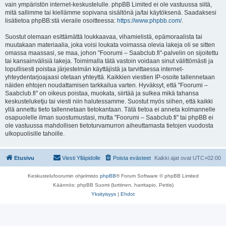
vain ympäristön internet-keskustelulle. phpBB Limited ei ole vastuussa siitä,
mitä sallimme tai kiellämme sopivana sisältönä ja/tai käytöksenä. Saadaksesi
lisätietoa phpBB:stä vieraile osoitteessa:
https://www.phpbb.com/
.
Suostut olemaan esittämättä loukkaavaa, vihamielistä, epämoraalista tai
muutakaan materiaalia, joka voisi loukata voimassa olevia lakeja oli se sitten
omassa maassasi, se maa, johon "Foorumi – Saabclub.fi"-palvelin on sijoitettu
tai kansainvälisiä lakeja. Toimimalla tätä vastoin voidaan sinut välittömästi ja
lopullisesti poistaa järjestelmän käyttäjistä ja tarvittaessa internet-
yhteydentarjoajaasi otetaan yhteyttä. Kaikkien viestien IP-osoite tallennetaan
näiden ehtojen noudattamisen tarkkailua varten. Hyväksyt, että "Foorumi –
Saabclub.fi" on oikeus poistaa, muokata, siirtää ja sulkea mikä tahansa
keskusteluketju tai viesti niin halutessamme. Suostut myös siihen, että kaikki
yllä annettu tieto tallennetaan tietokantaan. Tätä tietoa ei anneta kolmannelle
osapuolelle ilman suostumustasi, mutta "Foorumi – Saabclub.fi" tai phpBB ei
ole vastuussa mahdollisen tietoturvamurron aiheuttamasta tietojen vuodosta
ulkopuolisille tahoille.
Etusivu
Viesti Ylläpidolle
Poista evästeet
Kaikki ajat ovat
UTC+02:00
Keskustelufoorumin ohjelmisto
phpBB
® Forum Software © phpBB Limited
Käännös: phpBB Suomi (lurttinen, harritapio, Pettis)
Yksityisyys
|
Ehdot