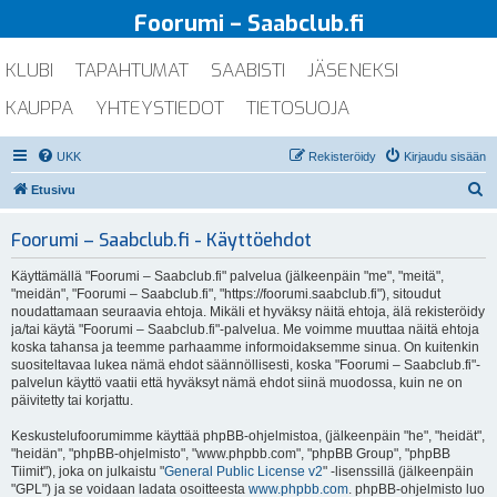
Foorumi – Saabclub.fi
KLUBI
TAPAHTUMAT
SAABISTI
JÄSENEKSI
KAUPPA
YHTEYSTIEDOT
TIETOSUOJA
UKK
Rekisteröidy
Kirjaudu sisään
E
Etusivu
t
Foorumi – Saabclub.fi - Käyttöehdot
s
i
Käyttämällä "Foorumi – Saabclub.fi" palvelua (jälkeenpäin "me", "meitä",
"meidän", "Foorumi – Saabclub.fi", "https://foorumi.saabclub.fi"), sitoudut
noudattamaan seuraavia ehtoja. Mikäli et hyväksy näitä ehtoja, älä rekisteröidy
ja/tai käytä "Foorumi – Saabclub.fi"-palvelua. Me voimme muuttaa näitä ehtoja
koska tahansa ja teemme parhaamme informoidaksemme sinua. On kuitenkin
suositeltavaa lukea nämä ehdot säännöllisesti, koska "Foorumi – Saabclub.fi"-
palvelun käyttö vaatii että hyväksyt nämä ehdot siinä muodossa, kuin ne on
päivitetty tai korjattu.
Keskustelufoorumimme käyttää phpBB-ohjelmistoa, (jälkeenpäin "he", "heidät",
"heidän", "phpBB-ohjelmisto", "www.phpbb.com", "phpBB Group", "phpBB
Tiimit"), joka on julkaistu "
General Public License v2
" -lisenssillä (jälkeenpäin
"GPL") ja se voidaan ladata osoitteesta
www.phpbb.com
. phpBB-ohjelmisto luo