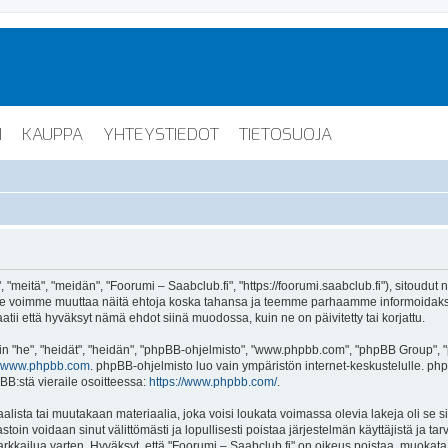
I
KAUPPA
YHTEYSTIEDOT
TIETOSUOJA
"meitä", "meidän", "Foorumi – Saabclub.fi", "https://foorumi.saabclub.fi"), sitoudut
ua. Me voimme muuttaa näitä ehtoja koska tahansa ja teemme parhaamme informoida
atii että hyväksyt nämä ehdot siinä muodossa, kuin ne on päivitetty tai korjattu.
"he", "heidät", "heidän", "phpBB-ohjelmisto", "www.phpbb.com", "phpBB Group", "ph
www.phpbb.com
. phpBB-ohjelmisto luo vain ympäristön internet-keskustelulle. php
BB:stä vieraile osoitteessa:
https://www.phpbb.com/
.
lista tai muutakaan materiaalia, joka voisi loukata voimassa olevia lakeja oli se 
vastoin voidaan sinut välittömästi ja lopullisesti poistaa järjestelmän käyttäjistä ja t
kkailua varten. Hyväksyt, että "Foorumi – Saabclub.fi" on oikeus poistaa, muokata, s