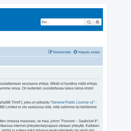
Etsi
Tarkennettu hak
Rekisteröidy
Kirjaudu sisään
 noudattamaan seuraavia ehtoja. Mikäli et hyväksy näitä ehtoja,
ksemme sinua. On kuitenkin suositeltavaa lukea nämä ehdot
pBB Tiimit"), joka on julkaistu "
General Public License v2
" -
BB Limited ei ole vastuussa siitä, mitä sallimme tai kiellämme
sitten omassa maassasi, se maa, johon "Foorumi – Saabclub.fi"-
arvittaessa internet-yhteydentarjoajaasi otetaan yhteyttä. Kaikkien
iirtää ja sulkea mikä tahansa keskusteluketju tai viesti niin