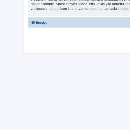
halutessamme. Suostut myös siihen, että kaikki yllä annettu tie
vastuussa mahdollisen tietoturvamurron aiheuttamasta tietojen v
Etusivu