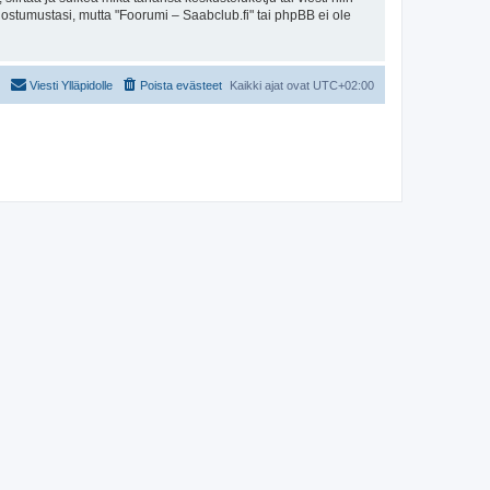
uostumustasi, mutta "Foorumi – Saabclub.fi" tai phpBB ei ole
Viesti Ylläpidolle
Poista evästeet
Kaikki ajat ovat
UTC+02:00