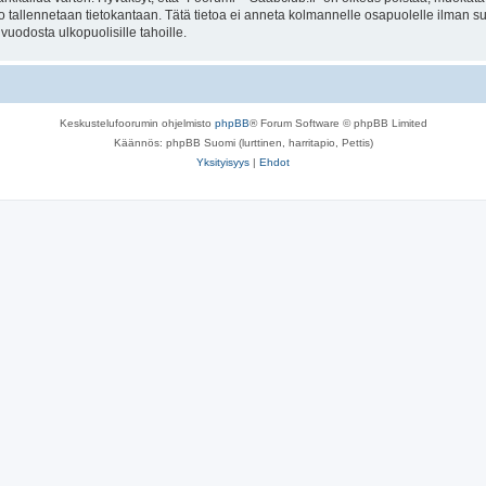
to tallennetaan tietokantaan. Tätä tietoa ei anneta kolmannelle osapuolelle ilman s
uodosta ulkopuolisille tahoille.
Keskustelufoorumin ohjelmisto
phpBB
® Forum Software © phpBB Limited
Käännös: phpBB Suomi (lurttinen, harritapio, Pettis)
Yksityisyys
|
Ehdot