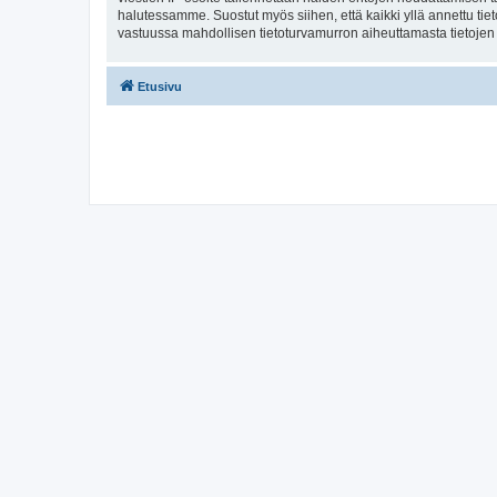
halutessamme. Suostut myös siihen, että kaikki yllä annettu tie
vastuussa mahdollisen tietoturvamurron aiheuttamasta tietojen v
Etusivu