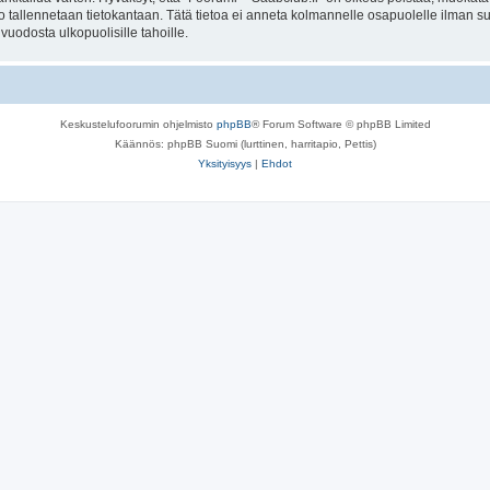
to tallennetaan tietokantaan. Tätä tietoa ei anneta kolmannelle osapuolelle ilman s
uodosta ulkopuolisille tahoille.
Keskustelufoorumin ohjelmisto
phpBB
® Forum Software © phpBB Limited
Käännös: phpBB Suomi (lurttinen, harritapio, Pettis)
Yksityisyys
|
Ehdot