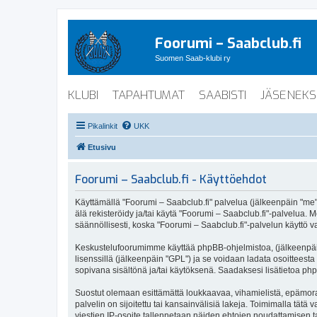
Foorumi – Saabclub.fi
Suomen Saab-klubi ry
KLUBI
TAPAHTUMAT
SAABISTI
JÄSENEKS
Pikalinkit
UKK
Etusivu
Foorumi – Saabclub.fi - Käyttöehdot
Käyttämällä "Foorumi – Saabclub.fi" palvelua (jälkeenpäin "me", 
älä rekisteröidy ja/tai käytä "Foorumi – Saabclub.fi"-palvel
säännöllisesti, koska "Foorumi – Saabclub.fi"-palvelun käyttö va
Keskustelufoorumimme käyttää phpBB-ohjelmistoa, (jälkeenpäin 
lisenssillä (jälkeenpäin "GPL") ja se voidaan ladata osoitteesta
sopivana sisältönä ja/tai käytöksenä. Saadaksesi lisätietoa php
Suostut olemaan esittämättä loukkaavaa, vihamielistä, epämoraa
palvelin on sijoitettu tai kansainvälisiä lakeja. Toimimalla tätä 
viestien IP-osoite tallennetaan näiden ehtojen noudattamisen tar