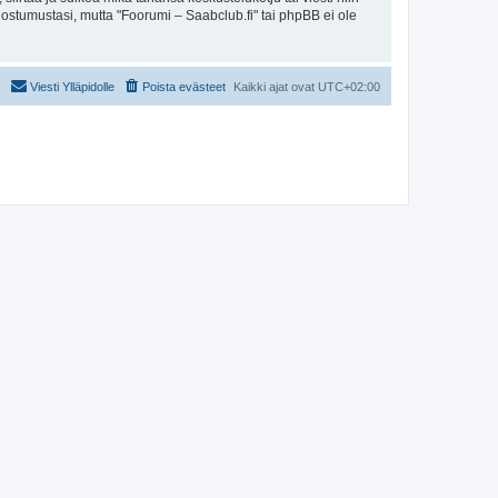
uostumustasi, mutta "Foorumi – Saabclub.fi" tai phpBB ei ole
Viesti Ylläpidolle
Poista evästeet
Kaikki ajat ovat
UTC+02:00