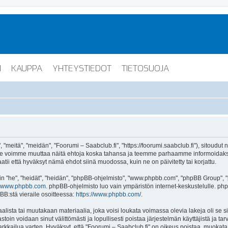
I
KAUPPA
YHTEYSTIEDOT
TIETOSUOJA
"meitä", "meidän", "Foorumi – Saabclub.fi", "https://foorumi.saabclub.fi"), sitoudut
ua. Me voimme muuttaa näitä ehtoja koska tahansa ja teemme parhaamme informoida
atii että hyväksyt nämä ehdot siinä muodossa, kuin ne on päivitetty tai korjattu.
"he", "heidät", "heidän", "phpBB-ohjelmisto", "www.phpbb.com", "phpBB Group", "ph
www.phpbb.com
. phpBB-ohjelmisto luo vain ympäristön internet-keskustelulle. php
BB:stä vieraile osoitteessa:
https://www.phpbb.com/
.
lista tai muutakaan materiaalia, joka voisi loukata voimassa olevia lakeja oli se 
vastoin voidaan sinut välittömästi ja lopullisesti poistaa järjestelmän käyttäjistä ja t
kkailua varten. Hyväksyt, että "Foorumi – Saabclub.fi" on oikeus poistaa, muokata, s