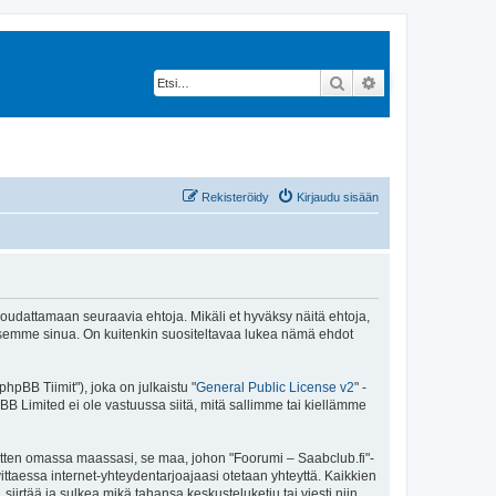
Etsi
Tarkennettu hak
Rekisteröidy
Kirjaudu sisään
 noudattamaan seuraavia ehtoja. Mikäli et hyväksy näitä ehtoja,
ksemme sinua. On kuitenkin suositeltavaa lukea nämä ehdot
pBB Tiimit"), joka on julkaistu "
General Public License v2
" -
BB Limited ei ole vastuussa siitä, mitä sallimme tai kiellämme
sitten omassa maassasi, se maa, johon "Foorumi – Saabclub.fi"-
arvittaessa internet-yhteydentarjoajaasi otetaan yhteyttä. Kaikkien
iirtää ja sulkea mikä tahansa keskusteluketju tai viesti niin