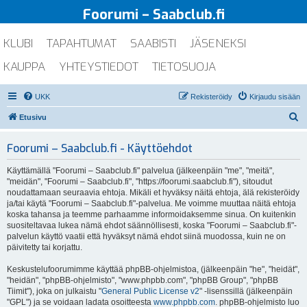
Foorumi – Saabclub.fi
KLUBI
TAPAHTUMAT
SAABISTI
JÄSENEKSI
KAUPPA
YHTEYSTIEDOT
TIETOSUOJA
UKK
Rekisteröidy
Kirjaudu sisään
E
Etusivu
t
Foorumi – Saabclub.fi - Käyttöehdot
s
i
Käyttämällä "Foorumi – Saabclub.fi" palvelua (jälkeenpäin "me", "meitä",
"meidän", "Foorumi – Saabclub.fi", "https://foorumi.saabclub.fi"), sitoudut
noudattamaan seuraavia ehtoja. Mikäli et hyväksy näitä ehtoja, älä rekisteröidy
ja/tai käytä "Foorumi – Saabclub.fi"-palvelua. Me voimme muuttaa näitä ehtoja
koska tahansa ja teemme parhaamme informoidaksemme sinua. On kuitenkin
suositeltavaa lukea nämä ehdot säännöllisesti, koska "Foorumi – Saabclub.fi"-
palvelun käyttö vaatii että hyväksyt nämä ehdot siinä muodossa, kuin ne on
päivitetty tai korjattu.
Keskustelufoorumimme käyttää phpBB-ohjelmistoa, (jälkeenpäin "he", "heidät",
"heidän", "phpBB-ohjelmisto", "www.phpbb.com", "phpBB Group", "phpBB
Tiimit"), joka on julkaistu "
General Public License v2
" -lisenssillä (jälkeenpäin
"GPL") ja se voidaan ladata osoitteesta
www.phpbb.com
. phpBB-ohjelmisto luo