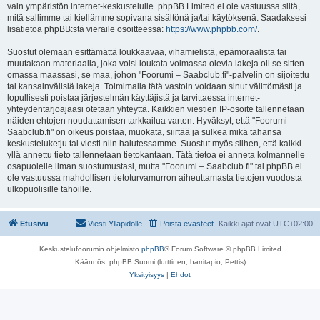
vain ympäristön internet-keskustelulle. phpBB Limited ei ole vastuussa siitä,
mitä sallimme tai kiellämme sopivana sisältönä ja/tai käytöksenä. Saadaksesi
lisätietoa phpBB:stä vieraile osoitteessa:
https://www.phpbb.com/
.
Suostut olemaan esittämättä loukkaavaa, vihamielistä, epämoraalista tai
muutakaan materiaalia, joka voisi loukata voimassa olevia lakeja oli se sitten
omassa maassasi, se maa, johon "Foorumi – Saabclub.fi"-palvelin on sijoitettu
tai kansainvälisiä lakeja. Toimimalla tätä vastoin voidaan sinut välittömästi ja
lopullisesti poistaa järjestelmän käyttäjistä ja tarvittaessa internet-
yhteydentarjoajaasi otetaan yhteyttä. Kaikkien viestien IP-osoite tallennetaan
näiden ehtojen noudattamisen tarkkailua varten. Hyväksyt, että "Foorumi –
Saabclub.fi" on oikeus poistaa, muokata, siirtää ja sulkea mikä tahansa
keskusteluketju tai viesti niin halutessamme. Suostut myös siihen, että kaikki
yllä annettu tieto tallennetaan tietokantaan. Tätä tietoa ei anneta kolmannelle
osapuolelle ilman suostumustasi, mutta "Foorumi – Saabclub.fi" tai phpBB ei
ole vastuussa mahdollisen tietoturvamurron aiheuttamasta tietojen vuodosta
ulkopuolisille tahoille.
Etusivu
Viesti Ylläpidolle
Poista evästeet
Kaikki ajat ovat
UTC+02:00
Keskustelufoorumin ohjelmisto
phpBB
® Forum Software © phpBB Limited
Käännös: phpBB Suomi (lurttinen, harritapio, Pettis)
Yksityisyys
|
Ehdot