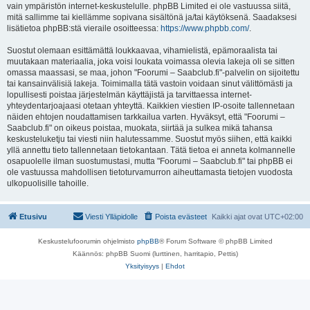
vain ympäristön internet-keskustelulle. phpBB Limited ei ole vastuussa siitä,
mitä sallimme tai kiellämme sopivana sisältönä ja/tai käytöksenä. Saadaksesi
lisätietoa phpBB:stä vieraile osoitteessa:
https://www.phpbb.com/
.
Suostut olemaan esittämättä loukkaavaa, vihamielistä, epämoraalista tai
muutakaan materiaalia, joka voisi loukata voimassa olevia lakeja oli se sitten
omassa maassasi, se maa, johon "Foorumi – Saabclub.fi"-palvelin on sijoitettu
tai kansainvälisiä lakeja. Toimimalla tätä vastoin voidaan sinut välittömästi ja
lopullisesti poistaa järjestelmän käyttäjistä ja tarvittaessa internet-
yhteydentarjoajaasi otetaan yhteyttä. Kaikkien viestien IP-osoite tallennetaan
näiden ehtojen noudattamisen tarkkailua varten. Hyväksyt, että "Foorumi –
Saabclub.fi" on oikeus poistaa, muokata, siirtää ja sulkea mikä tahansa
keskusteluketju tai viesti niin halutessamme. Suostut myös siihen, että kaikki
yllä annettu tieto tallennetaan tietokantaan. Tätä tietoa ei anneta kolmannelle
osapuolelle ilman suostumustasi, mutta "Foorumi – Saabclub.fi" tai phpBB ei
ole vastuussa mahdollisen tietoturvamurron aiheuttamasta tietojen vuodosta
ulkopuolisille tahoille.
Etusivu
Viesti Ylläpidolle
Poista evästeet
Kaikki ajat ovat
UTC+02:00
Keskustelufoorumin ohjelmisto
phpBB
® Forum Software © phpBB Limited
Käännös: phpBB Suomi (lurttinen, harritapio, Pettis)
Yksityisyys
|
Ehdot