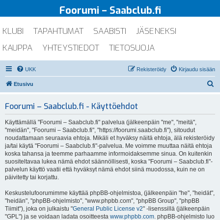
Foorumi – Saabclub.fi
KLUBI
TAPAHTUMAT
SAABISTI
JÄSENEKSI
KAUPPA
YHTEYSTIEDOT
TIETOSUOJA
UKK
Rekisteröidy
Kirjaudu sisään
E
Etusivu
t
Foorumi – Saabclub.fi - Käyttöehdot
s
i
Käyttämällä "Foorumi – Saabclub.fi" palvelua (jälkeenpäin "me", "meitä",
"meidän", "Foorumi – Saabclub.fi", "https://foorumi.saabclub.fi"), sitoudut
noudattamaan seuraavia ehtoja. Mikäli et hyväksy näitä ehtoja, älä rekisteröidy
ja/tai käytä "Foorumi – Saabclub.fi"-palvelua. Me voimme muuttaa näitä ehtoja
koska tahansa ja teemme parhaamme informoidaksemme sinua. On kuitenkin
suositeltavaa lukea nämä ehdot säännöllisesti, koska "Foorumi – Saabclub.fi"-
palvelun käyttö vaatii että hyväksyt nämä ehdot siinä muodossa, kuin ne on
päivitetty tai korjattu.
Keskustelufoorumimme käyttää phpBB-ohjelmistoa, (jälkeenpäin "he", "heidät",
"heidän", "phpBB-ohjelmisto", "www.phpbb.com", "phpBB Group", "phpBB
Tiimit"), joka on julkaistu "
General Public License v2
" -lisenssillä (jälkeenpäin
"GPL") ja se voidaan ladata osoitteesta
www.phpbb.com
. phpBB-ohjelmisto luo