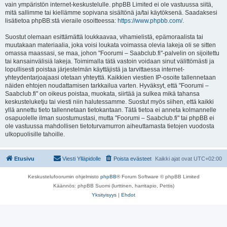
vain ympäristön internet-keskustelulle. phpBB Limited ei ole vastuussa siitä,
mitä sallimme tai kiellämme sopivana sisältönä ja/tai käytöksenä. Saadaksesi
lisätietoa phpBB:stä vieraile osoitteessa:
https://www.phpbb.com/
.
Suostut olemaan esittämättä loukkaavaa, vihamielistä, epämoraalista tai
muutakaan materiaalia, joka voisi loukata voimassa olevia lakeja oli se sitten
omassa maassasi, se maa, johon "Foorumi – Saabclub.fi"-palvelin on sijoitettu
tai kansainvälisiä lakeja. Toimimalla tätä vastoin voidaan sinut välittömästi ja
lopullisesti poistaa järjestelmän käyttäjistä ja tarvittaessa internet-
yhteydentarjoajaasi otetaan yhteyttä. Kaikkien viestien IP-osoite tallennetaan
näiden ehtojen noudattamisen tarkkailua varten. Hyväksyt, että "Foorumi –
Saabclub.fi" on oikeus poistaa, muokata, siirtää ja sulkea mikä tahansa
keskusteluketju tai viesti niin halutessamme. Suostut myös siihen, että kaikki
yllä annettu tieto tallennetaan tietokantaan. Tätä tietoa ei anneta kolmannelle
osapuolelle ilman suostumustasi, mutta "Foorumi – Saabclub.fi" tai phpBB ei
ole vastuussa mahdollisen tietoturvamurron aiheuttamasta tietojen vuodosta
ulkopuolisille tahoille.
Etusivu
Viesti Ylläpidolle
Poista evästeet
Kaikki ajat ovat
UTC+02:00
Keskustelufoorumin ohjelmisto
phpBB
® Forum Software © phpBB Limited
Käännös: phpBB Suomi (lurttinen, harritapio, Pettis)
Yksityisyys
|
Ehdot