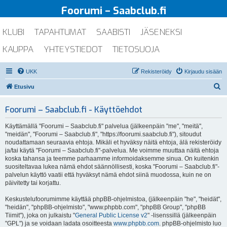
Foorumi – Saabclub.fi
KLUBI
TAPAHTUMAT
SAABISTI
JÄSENEKSI
KAUPPA
YHTEYSTIEDOT
TIETOSUOJA
UKK
Rekisteröidy
Kirjaudu sisään
E
Etusivu
t
Foorumi – Saabclub.fi - Käyttöehdot
s
i
Käyttämällä "Foorumi – Saabclub.fi" palvelua (jälkeenpäin "me", "meitä",
"meidän", "Foorumi – Saabclub.fi", "https://foorumi.saabclub.fi"), sitoudut
noudattamaan seuraavia ehtoja. Mikäli et hyväksy näitä ehtoja, älä rekisteröidy
ja/tai käytä "Foorumi – Saabclub.fi"-palvelua. Me voimme muuttaa näitä ehtoja
koska tahansa ja teemme parhaamme informoidaksemme sinua. On kuitenkin
suositeltavaa lukea nämä ehdot säännöllisesti, koska "Foorumi – Saabclub.fi"-
palvelun käyttö vaatii että hyväksyt nämä ehdot siinä muodossa, kuin ne on
päivitetty tai korjattu.
Keskustelufoorumimme käyttää phpBB-ohjelmistoa, (jälkeenpäin "he", "heidät",
"heidän", "phpBB-ohjelmisto", "www.phpbb.com", "phpBB Group", "phpBB
Tiimit"), joka on julkaistu "
General Public License v2
" -lisenssillä (jälkeenpäin
"GPL") ja se voidaan ladata osoitteesta
www.phpbb.com
. phpBB-ohjelmisto luo