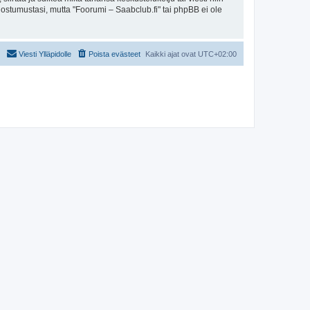
uostumustasi, mutta "Foorumi – Saabclub.fi" tai phpBB ei ole
Viesti Ylläpidolle
Poista evästeet
Kaikki ajat ovat
UTC+02:00