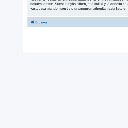
halutessamme. Suostut myös siihen, että kaikki yllä annettu tie
vastuussa mahdollisen tietoturvamurron aiheuttamasta tietojen v
Etusivu