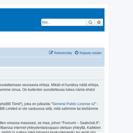
Etsi
Tarkennettu hak
Rekisteröidy
Kirjaudu sisään
 noudattamaan seuraavia ehtoja. Mikäli et hyväksy näitä ehtoja,
ksemme sinua. On kuitenkin suositeltavaa lukea nämä ehdot
pBB Tiimit"), joka on julkaistu "
General Public License v2
" -
BB Limited ei ole vastuussa siitä, mitä sallimme tai kiellämme
sitten omassa maassasi, se maa, johon "Foorumi – Saabclub.fi"-
arvittaessa internet-yhteydentarjoajaasi otetaan yhteyttä. Kaikkien
iirtää ja sulkea mikä tahansa keskusteluketju tai viesti niin