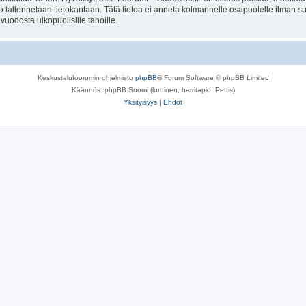
to tallennetaan tietokantaan. Tätä tietoa ei anneta kolmannelle osapuolelle ilman s
uodosta ulkopuolisille tahoille.
Keskustelufoorumin ohjelmisto
phpBB
® Forum Software © phpBB Limited
Käännös: phpBB Suomi (lurttinen, harritapio, Pettis)
Yksityisyys
|
Ehdot