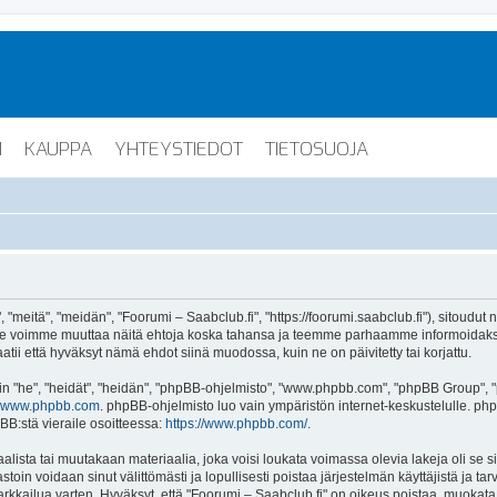
I
KAUPPA
YHTEYSTIEDOT
TIETOSUOJA
"meitä", "meidän", "Foorumi – Saabclub.fi", "https://foorumi.saabclub.fi"), sitoudut
ua. Me voimme muuttaa näitä ehtoja koska tahansa ja teemme parhaamme informoida
atii että hyväksyt nämä ehdot siinä muodossa, kuin ne on päivitetty tai korjattu.
"he", "heidät", "heidän", "phpBB-ohjelmisto", "www.phpbb.com", "phpBB Group", "ph
www.phpbb.com
. phpBB-ohjelmisto luo vain ympäristön internet-keskustelulle. php
BB:stä vieraile osoitteessa:
https://www.phpbb.com/
.
lista tai muutakaan materiaalia, joka voisi loukata voimassa olevia lakeja oli se 
vastoin voidaan sinut välittömästi ja lopullisesti poistaa järjestelmän käyttäjistä ja t
kkailua varten. Hyväksyt, että "Foorumi – Saabclub.fi" on oikeus poistaa, muokata, s