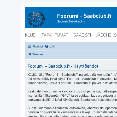
Foorumi – Saabclub.fi
Suomen Saab-klubi ry
KLUBI
TAPAHTUMAT
SAABISTI
JÄSENEKS
Pikalinkit
UKK
Etusivu
Foorumi – Saabclub.fi - Käyttöehdot
Käyttämällä "Foorumi – Saabclub.fi" palvelua (jälkeenpäin "me", 
älä rekisteröidy ja/tai käytä "Foorumi – Saabclub.fi"-palvel
säännöllisesti, koska "Foorumi – Saabclub.fi"-palvelun käyttö va
Keskustelufoorumimme käyttää phpBB-ohjelmistoa, (jälkeenpäin 
lisenssillä (jälkeenpäin "GPL") ja se voidaan ladata osoitteesta
sopivana sisältönä ja/tai käytöksenä. Saadaksesi lisätietoa php
Suostut olemaan esittämättä loukkaavaa, vihamielistä, epämoraa
palvelin on sijoitettu tai kansainvälisiä lakeja. Toimimalla tätä 
viestien IP-osoite tallennetaan näiden ehtojen noudattamisen tar