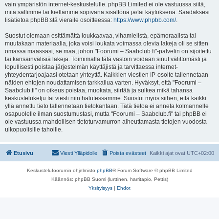
vain ympäristön internet-keskustelulle. phpBB Limited ei ole vastuussa siitä,
mitä sallimme tai kiellämme sopivana sisältönä ja/tai käytöksenä. Saadaksesi
lisätietoa phpBB:stä vieraile osoitteessa:
https://www.phpbb.com/
.
Suostut olemaan esittämättä loukkaavaa, vihamielistä, epämoraalista tai
muutakaan materiaalia, joka voisi loukata voimassa olevia lakeja oli se sitten
omassa maassasi, se maa, johon "Foorumi – Saabclub.fi"-palvelin on sijoitettu
tai kansainvälisiä lakeja. Toimimalla tätä vastoin voidaan sinut välittömästi ja
lopullisesti poistaa järjestelmän käyttäjistä ja tarvittaessa internet-
yhteydentarjoajaasi otetaan yhteyttä. Kaikkien viestien IP-osoite tallennetaan
näiden ehtojen noudattamisen tarkkailua varten. Hyväksyt, että "Foorumi –
Saabclub.fi" on oikeus poistaa, muokata, siirtää ja sulkea mikä tahansa
keskusteluketju tai viesti niin halutessamme. Suostut myös siihen, että kaikki
yllä annettu tieto tallennetaan tietokantaan. Tätä tietoa ei anneta kolmannelle
osapuolelle ilman suostumustasi, mutta "Foorumi – Saabclub.fi" tai phpBB ei
ole vastuussa mahdollisen tietoturvamurron aiheuttamasta tietojen vuodosta
ulkopuolisille tahoille.
Etusivu
Viesti Ylläpidolle
Poista evästeet
Kaikki ajat ovat
UTC+02:00
Keskustelufoorumin ohjelmisto
phpBB
® Forum Software © phpBB Limited
Käännös: phpBB Suomi (lurttinen, harritapio, Pettis)
Yksityisyys
|
Ehdot