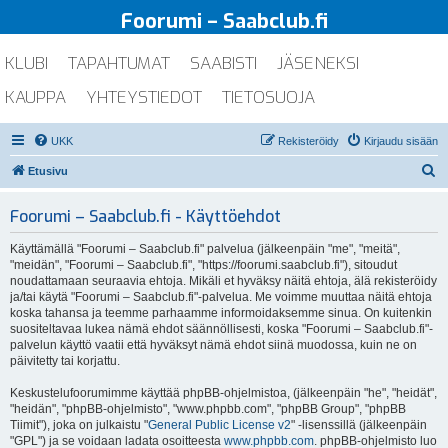
Foorumi – Saabclub.fi
KLUBI
TAPAHTUMAT
SAABISTI
JÄSENEKSI
KAUPPA
YHTEYSTIEDOT
TIETOSUOJA
UKK
Rekisteröidy
Kirjaudu sisään
E
Etusivu
t
Foorumi – Saabclub.fi - Käyttöehdot
s
i
Käyttämällä "Foorumi – Saabclub.fi" palvelua (jälkeenpäin "me", "meitä",
"meidän", "Foorumi – Saabclub.fi", "https://foorumi.saabclub.fi"), sitoudut
noudattamaan seuraavia ehtoja. Mikäli et hyväksy näitä ehtoja, älä rekisteröidy
ja/tai käytä "Foorumi – Saabclub.fi"-palvelua. Me voimme muuttaa näitä ehtoja
koska tahansa ja teemme parhaamme informoidaksemme sinua. On kuitenkin
suositeltavaa lukea nämä ehdot säännöllisesti, koska "Foorumi – Saabclub.fi"-
palvelun käyttö vaatii että hyväksyt nämä ehdot siinä muodossa, kuin ne on
päivitetty tai korjattu.
Keskustelufoorumimme käyttää phpBB-ohjelmistoa, (jälkeenpäin "he", "heidät",
"heidän", "phpBB-ohjelmisto", "www.phpbb.com", "phpBB Group", "phpBB
Tiimit"), joka on julkaistu "
General Public License v2
" -lisenssillä (jälkeenpäin
"GPL") ja se voidaan ladata osoitteesta
www.phpbb.com
. phpBB-ohjelmisto luo