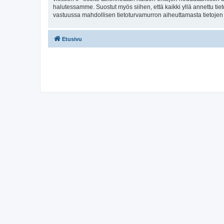
halutessamme. Suostut myös siihen, että kaikki yllä annettu tie
vastuussa mahdollisen tietoturvamurron aiheuttamasta tietojen v
Etusivu