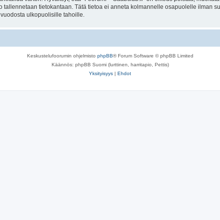
to tallennetaan tietokantaan. Tätä tietoa ei anneta kolmannelle osapuolelle ilman s
uodosta ulkopuolisille tahoille.
Keskustelufoorumin ohjelmisto
phpBB
® Forum Software © phpBB Limited
Käännös: phpBB Suomi (lurttinen, harritapio, Pettis)
Yksityisyys
|
Ehdot