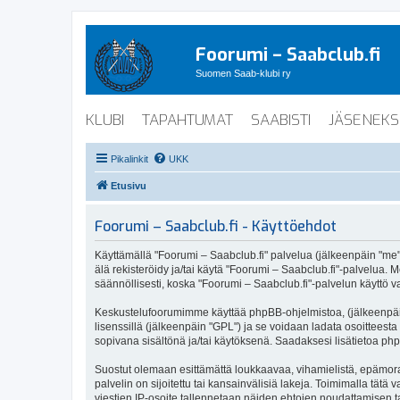
Foorumi – Saabclub.fi
Suomen Saab-klubi ry
KLUBI
TAPAHTUMAT
SAABISTI
JÄSENEKS
Pikalinkit
UKK
Etusivu
Foorumi – Saabclub.fi - Käyttöehdot
Käyttämällä "Foorumi – Saabclub.fi" palvelua (jälkeenpäin "me", 
älä rekisteröidy ja/tai käytä "Foorumi – Saabclub.fi"-palvel
säännöllisesti, koska "Foorumi – Saabclub.fi"-palvelun käyttö va
Keskustelufoorumimme käyttää phpBB-ohjelmistoa, (jälkeenpäin 
lisenssillä (jälkeenpäin "GPL") ja se voidaan ladata osoitteesta
sopivana sisältönä ja/tai käytöksenä. Saadaksesi lisätietoa php
Suostut olemaan esittämättä loukkaavaa, vihamielistä, epämoraa
palvelin on sijoitettu tai kansainvälisiä lakeja. Toimimalla tätä 
viestien IP-osoite tallennetaan näiden ehtojen noudattamisen tar