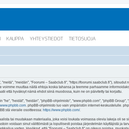
I
KAUPPA
YHTEYSTIEDOT
TIETOSUOJA
"meitä", "meidän", "Foorumi – Saabclub.fi", "https://foorumi.saabclub.fi"), sitoudut
ua. Me voimme muuttaa näitä ehtoja koska tahansa ja teemme parhaamme informoida
atii että hyväksyt nämä ehdot siinä muodossa, kuin ne on päivitetty tai korjattu.
"he", "heidät", "heidän", "phpBB-ohjelmisto", "www.phpbb.com", "phpBB Group", "ph
www.phpbb.com
. phpBB-ohjelmisto luo vain ympäristön internet-keskustelulle. php
BB:stä vieraile osoitteessa:
https://www.phpbb.com/
.
lista tai muutakaan materiaalia, joka voisi loukata voimassa olevia lakeja oli se 
vastoin voidaan sinut välittömästi ja lopullisesti poistaa järjestelmän käyttäjistä ja t
kkailua varten. Hyväksyt, että "Foorumi – Saabclub.fi" on oikeus poistaa, muokata, s