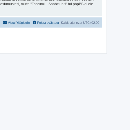
uostumustasi, mutta "Foorumi – Saabclub.fi" tai phpBB ei ole
Viesti Ylläpidolle
Poista evästeet
Kaikki ajat ovat
UTC+02:00