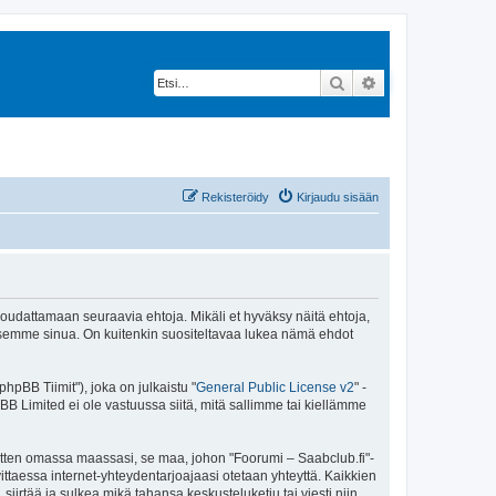
Etsi
Tarkennettu hak
Rekisteröidy
Kirjaudu sisään
 noudattamaan seuraavia ehtoja. Mikäli et hyväksy näitä ehtoja,
ksemme sinua. On kuitenkin suositeltavaa lukea nämä ehdot
pBB Tiimit"), joka on julkaistu "
General Public License v2
" -
BB Limited ei ole vastuussa siitä, mitä sallimme tai kiellämme
sitten omassa maassasi, se maa, johon "Foorumi – Saabclub.fi"-
arvittaessa internet-yhteydentarjoajaasi otetaan yhteyttä. Kaikkien
iirtää ja sulkea mikä tahansa keskusteluketju tai viesti niin