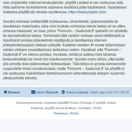
vain ympäristön internet-keskustelulle. phpBB Limited ei ole vastuussa siitä,
mitä sallimme tai kiellämme sopivana sisältönä ja/tai käytöksenä. Saadaksesi
lisätietoa phpBB:stä vieraile osoitteessa:
https://www.phpbb.com/
.
Suostut olemaan esittämättä loukkaavaa, vihamielistä, epämoraalista tai
muutakaan materiaalia, joka voisi loukata voimassa olevia lakeja oli se sitten
omassa maassasi, se maa, johon "Foorumi – Saabclub.fi"-palvelin on sijoitettu
tai kansainvälisiä lakeja. Toimimalla tätä vastoin voidaan sinut välittömästi ja
lopullisesti poistaa järjestelmän käyttäjistä ja tarvittaessa internet-
yhteydentarjoajaasi otetaan yhteyttä. Kaikkien viestien IP-osoite tallennetaan
näiden ehtojen noudattamisen tarkkailua varten. Hyväksyt, että "Foorumi –
Saabclub.fi" on oikeus poistaa, muokata, siirtää ja sulkea mikä tahansa
keskusteluketju tai viesti niin halutessamme. Suostut myös siihen, että kaikki
yllä annettu tieto tallennetaan tietokantaan. Tätä tietoa ei anneta kolmannelle
osapuolelle ilman suostumustasi, mutta "Foorumi – Saabclub.fi" tai phpBB ei
ole vastuussa mahdollisen tietoturvamurron aiheuttamasta tietojen vuodosta
ulkopuolisille tahoille.
Etusivu
Viesti Ylläpidolle
Poista evästeet
Kaikki ajat ovat
UTC+02:00
Keskustelufoorumin ohjelmisto
phpBB
® Forum Software © phpBB Limited
Käännös: phpBB Suomi (lurttinen, harritapio, Pettis)
Yksityisyys
|
Ehdot