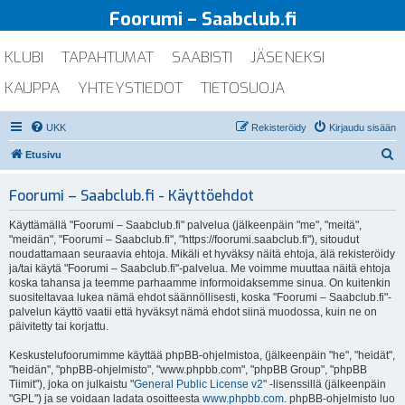
Foorumi – Saabclub.fi
KLUBI
TAPAHTUMAT
SAABISTI
JÄSENEKSI
KAUPPA
YHTEYSTIEDOT
TIETOSUOJA
UKK
Rekisteröidy
Kirjaudu sisään
E
Etusivu
t
Foorumi – Saabclub.fi - Käyttöehdot
s
i
Käyttämällä "Foorumi – Saabclub.fi" palvelua (jälkeenpäin "me", "meitä",
"meidän", "Foorumi – Saabclub.fi", "https://foorumi.saabclub.fi"), sitoudut
noudattamaan seuraavia ehtoja. Mikäli et hyväksy näitä ehtoja, älä rekisteröidy
ja/tai käytä "Foorumi – Saabclub.fi"-palvelua. Me voimme muuttaa näitä ehtoja
koska tahansa ja teemme parhaamme informoidaksemme sinua. On kuitenkin
suositeltavaa lukea nämä ehdot säännöllisesti, koska "Foorumi – Saabclub.fi"-
palvelun käyttö vaatii että hyväksyt nämä ehdot siinä muodossa, kuin ne on
päivitetty tai korjattu.
Keskustelufoorumimme käyttää phpBB-ohjelmistoa, (jälkeenpäin "he", "heidät",
"heidän", "phpBB-ohjelmisto", "www.phpbb.com", "phpBB Group", "phpBB
Tiimit"), joka on julkaistu "
General Public License v2
" -lisenssillä (jälkeenpäin
"GPL") ja se voidaan ladata osoitteesta
www.phpbb.com
. phpBB-ohjelmisto luo