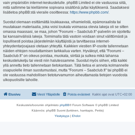
vain ympäristön internet-keskustelulle. phpBB Limited ei ole vastuussa siitä,
mitä sallimme tai kiellämme sopivana sisältönä ja/tai käytöksenä. Saadaksesi
lisätietoa phpBB:stä vieraile osoitteessa:
https://www.phpbb.com/
.
Suostut olemaan esittämättä loukkaavaa, vihamielistä, epämoraalista tai
muutakaan materiaalia, joka voisi loukata voimassa olevia lakeja oli se sitten
omassa maassasi, se maa, johon "Foorumi – Saabclub.fi"-palvelin on sijoitettu
tai kansainvälisiä lakeja. Toimimalla tätä vastoin voidaan sinut välittömästi ja
lopullisesti poistaa järjestelmän käyttäjistä ja tarvittaessa internet-
yhteydentarjoajaasi otetaan yhteyttä. Kaikkien viestien IP-osoite tallennetaan
näiden ehtojen noudattamisen tarkkailua varten. Hyväksyt, että "Foorumi –
Saabclub.fi" on oikeus poistaa, muokata, siirtää ja sulkea mikä tahansa
keskusteluketju tai viesti niin halutessamme. Suostut myös siihen, että kaikki
yllä annettu tieto tallennetaan tietokantaan. Tätä tietoa ei anneta kolmannelle
osapuolelle ilman suostumustasi, mutta "Foorumi – Saabclub.fi" tai phpBB ei
ole vastuussa mahdollisen tietoturvamurron aiheuttamasta tietojen vuodosta
ulkopuolisille tahoille.
Etusivu
Viesti Ylläpidolle
Poista evästeet
Kaikki ajat ovat
UTC+02:00
Keskustelufoorumin ohjelmisto
phpBB
® Forum Software © phpBB Limited
Käännös: phpBB Suomi (lurttinen, harritapio, Pettis)
Yksityisyys
|
Ehdot