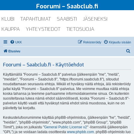
Foorumi – Saabclub.fi
KLUBI
TAPAHTUMAT
SAABISTI
JÄSENEKSI
KAUPPA
YHTEYSTIEDOT
TIETOSUOJA
UKK
Rekisteröidy
Kirjaudu sisään
E
Etusivu
t
Foorumi – Saabclub.fi - Käyttöehdot
s
i
Käyttämällä "Foorumi – Saabclub.fi" palvelua (jälkeenpäin "me", "meitä",
"meidän", "Foorumi – Saabclub.fi", "https://foorumi.saabclub.fi"), sitoudut
noudattamaan seuraavia ehtoja. Mikäli et hyväksy näitä ehtoja, älä rekisteröidy
ja/tai käytä "Foorumi – Saabclub.fi"-palvelua. Me voimme muuttaa näitä ehtoja
koska tahansa ja teemme parhaamme informoidaksemme sinua. On kuitenkin
suositeltavaa lukea nämä ehdot säännöllisesti, koska "Foorumi – Saabclub.fi"-
palvelun käyttö vaatii että hyväksyt nämä ehdot siinä muodossa, kuin ne on
päivitetty tai korjattu.
Keskustelufoorumimme käyttää phpBB-ohjelmistoa, (jälkeenpäin "he", "heidät",
"heidän", "phpBB-ohjelmisto", "www.phpbb.com", "phpBB Group", "phpBB
Tiimit"), joka on julkaistu "
General Public License v2
" -lisenssillä (jälkeenpäin
"GPL") ja se voidaan ladata osoitteesta
www.phpbb.com
. phpBB-ohjelmisto luo