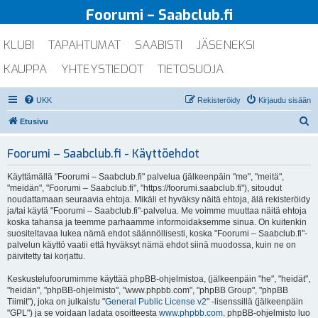
Foorumi – Saabclub.fi
KLUBI
TAPAHTUMAT
SAABISTI
JÄSENEKSI
KAUPPA
YHTEYSTIEDOT
TIETOSUOJA
UKK
Rekisteröidy
Kirjaudu sisään
E
Etusivu
t
Foorumi – Saabclub.fi - Käyttöehdot
s
i
Käyttämällä "Foorumi – Saabclub.fi" palvelua (jälkeenpäin "me", "meitä",
"meidän", "Foorumi – Saabclub.fi", "https://foorumi.saabclub.fi"), sitoudut
noudattamaan seuraavia ehtoja. Mikäli et hyväksy näitä ehtoja, älä rekisteröidy
ja/tai käytä "Foorumi – Saabclub.fi"-palvelua. Me voimme muuttaa näitä ehtoja
koska tahansa ja teemme parhaamme informoidaksemme sinua. On kuitenkin
suositeltavaa lukea nämä ehdot säännöllisesti, koska "Foorumi – Saabclub.fi"-
palvelun käyttö vaatii että hyväksyt nämä ehdot siinä muodossa, kuin ne on
päivitetty tai korjattu.
Keskustelufoorumimme käyttää phpBB-ohjelmistoa, (jälkeenpäin "he", "heidät",
"heidän", "phpBB-ohjelmisto", "www.phpbb.com", "phpBB Group", "phpBB
Tiimit"), joka on julkaistu "
General Public License v2
" -lisenssillä (jälkeenpäin
"GPL") ja se voidaan ladata osoitteesta
www.phpbb.com
. phpBB-ohjelmisto luo