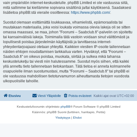
vain ympäristön internet-keskustelulle. phpBB Limited ei ole vastuussa siitä,
mitä sallimme tai kiellämme sopivana sisältönä ja/tai käytöksenä. Saadaksesi
lisätietoa phpBB:stä vieraile osoitteessa:
https://www.phpbb.com/
.
Suostut olemaan esittämättä loukkaavaa, vihamielistä, epämoraalista tai
muutakaan materiaalia, joka voisi loukata voimassa olevia lakeja oli se sitten
omassa maassasi, se maa, johon "Foorumi – Saabclub.fi"-palvelin on sijoitettu
tai kansainvälisiä lakeja. Toimimalla tätä vastoin voidaan sinut välittömästi ja
lopullisesti poistaa järjestelmän käyttäjistä ja tarvittaessa internet-
yhteydentarjoajaasi otetaan yhteyttä. Kaikkien viestien IP-osoite tallennetaan
näiden ehtojen noudattamisen tarkkailua varten. Hyväksyt, että "Foorumi –
Saabclub.fi" on oikeus poistaa, muokata, siirtää ja sulkea mikä tahansa
keskusteluketju tai viesti niin halutessamme. Suostut myös siihen, että kaikki
yllä annettu tieto tallennetaan tietokantaan. Tätä tietoa ei anneta kolmannelle
osapuolelle ilman suostumustasi, mutta "Foorumi – Saabclub.fi" tai phpBB ei
ole vastuussa mahdollisen tietoturvamurron aiheuttamasta tietojen vuodosta
ulkopuolisille tahoille.
Etusivu
Viesti Ylläpidolle
Poista evästeet
Kaikki ajat ovat
UTC+02:00
Keskustelufoorumin ohjelmisto
phpBB
® Forum Software © phpBB Limited
Käännös: phpBB Suomi (lurttinen, harritapio, Pettis)
Yksityisyys
|
Ehdot