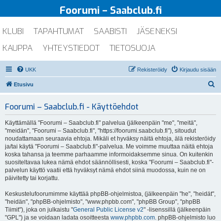
Foorumi – Saabclub.fi
KLUBI
TAPAHTUMAT
SAABISTI
JÄSENEKSI
KAUPPA
YHTEYSTIEDOT
TIETOSUOJA
UKK
Rekisteröidy
Kirjaudu sisään
E
Etusivu
t
Foorumi – Saabclub.fi - Käyttöehdot
s
i
Käyttämällä "Foorumi – Saabclub.fi" palvelua (jälkeenpäin "me", "meitä",
"meidän", "Foorumi – Saabclub.fi", "https://foorumi.saabclub.fi"), sitoudut
noudattamaan seuraavia ehtoja. Mikäli et hyväksy näitä ehtoja, älä rekisteröidy
ja/tai käytä "Foorumi – Saabclub.fi"-palvelua. Me voimme muuttaa näitä ehtoja
koska tahansa ja teemme parhaamme informoidaksemme sinua. On kuitenkin
suositeltavaa lukea nämä ehdot säännöllisesti, koska "Foorumi – Saabclub.fi"-
palvelun käyttö vaatii että hyväksyt nämä ehdot siinä muodossa, kuin ne on
päivitetty tai korjattu.
Keskustelufoorumimme käyttää phpBB-ohjelmistoa, (jälkeenpäin "he", "heidät",
"heidän", "phpBB-ohjelmisto", "www.phpbb.com", "phpBB Group", "phpBB
Tiimit"), joka on julkaistu "
General Public License v2
" -lisenssillä (jälkeenpäin
"GPL") ja se voidaan ladata osoitteesta
www.phpbb.com
. phpBB-ohjelmisto luo