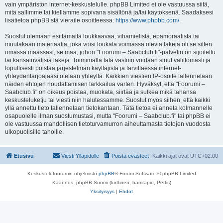
vain ympäristön internet-keskustelulle. phpBB Limited ei ole vastuussa siitä,
mitä sallimme tai kiellämme sopivana sisältönä ja/tai käytöksenä. Saadaksesi
lisätietoa phpBB:stä vieraile osoitteessa:
https://www.phpbb.com/
.
Suostut olemaan esittämättä loukkaavaa, vihamielistä, epämoraalista tai
muutakaan materiaalia, joka voisi loukata voimassa olevia lakeja oli se sitten
omassa maassasi, se maa, johon "Foorumi – Saabclub.fi"-palvelin on sijoitettu
tai kansainvälisiä lakeja. Toimimalla tätä vastoin voidaan sinut välittömästi ja
lopullisesti poistaa järjestelmän käyttäjistä ja tarvittaessa internet-
yhteydentarjoajaasi otetaan yhteyttä. Kaikkien viestien IP-osoite tallennetaan
näiden ehtojen noudattamisen tarkkailua varten. Hyväksyt, että "Foorumi –
Saabclub.fi" on oikeus poistaa, muokata, siirtää ja sulkea mikä tahansa
keskusteluketju tai viesti niin halutessamme. Suostut myös siihen, että kaikki
yllä annettu tieto tallennetaan tietokantaan. Tätä tietoa ei anneta kolmannelle
osapuolelle ilman suostumustasi, mutta "Foorumi – Saabclub.fi" tai phpBB ei
ole vastuussa mahdollisen tietoturvamurron aiheuttamasta tietojen vuodosta
ulkopuolisille tahoille.
Etusivu
Viesti Ylläpidolle
Poista evästeet
Kaikki ajat ovat
UTC+02:00
Keskustelufoorumin ohjelmisto
phpBB
® Forum Software © phpBB Limited
Käännös: phpBB Suomi (lurttinen, harritapio, Pettis)
Yksityisyys
|
Ehdot